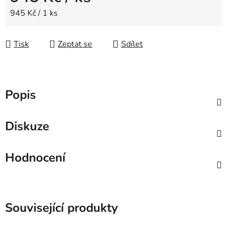
Měrná cena:
945 Kč / 1 ks
Tisk
Zeptat se
Sdílet
Popis
Diskuze
Hodnocení
Související produkty