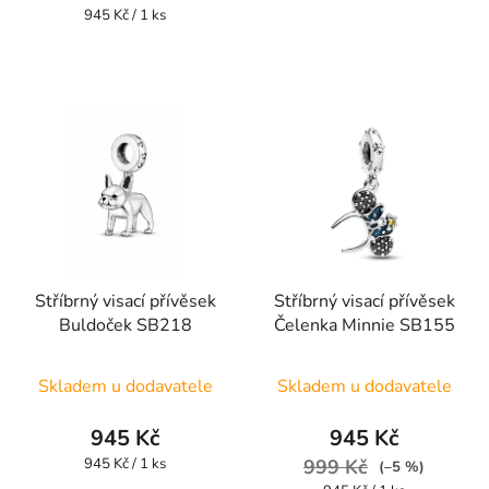
je
Měrná
945 Kč / 1 ks
cena:
5,0
z
5
hvězdiček.
Stříbrný visací přívěsek
Stříbrný visací přívěsek
Buldoček SB218
Čelenka Minnie SB155
Skladem u dodavatele
Skladem u dodavatele
945 Kč
945 Kč
Měrná
945 Kč / 1 ks
999 Kč
(–5 %)
cena: