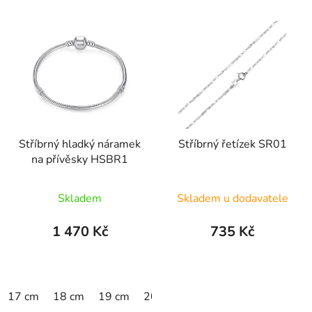
Stříbrný hladký náramek
Stříbrný řetízek SR01
na přívěsky HSBR1
Průměrné
Skladem
Skladem u dodavatele
hodnocení
produktu
1 470 Kč
735 Kč
je
5,0
z
17 cm
18 cm
19 cm
20 cm
5