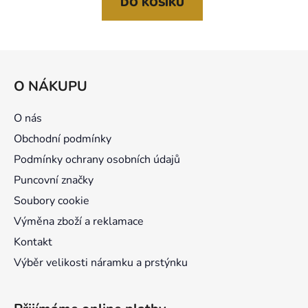
DO KOŠÍKU
Z
á
O NÁKUPU
p
a
O nás
t
Obchodní podmínky
í
Podmínky ochrany osobních údajů
Puncovní značky
Soubory cookie
Výměna zboží a reklamace
Kontakt
Výběr velikosti náramku a prstýnku