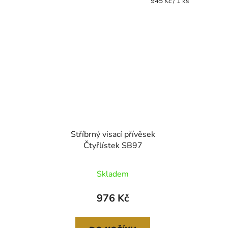
Měrná
945 Kč / 1 ks
cena:
Stříbrný visací přívěsek
Čtyřlístek SB97
Skladem
976 Kč