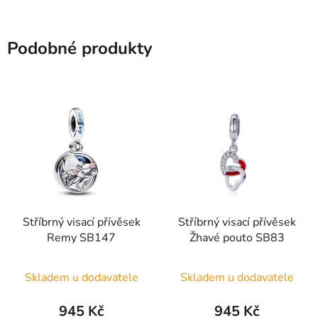
Podobné produkty
Stříbrný visací přívěsek
Stříbrný visací přívěsek
Remy SB147
Žhavé pouto SB83
Průměrné
Skladem u dodavatele
Skladem u dodavatele
hodnocení
produktu
945 Kč
945 Kč