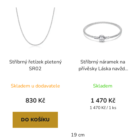
hvězdiček.
Stříbrný řetízek pletený
Stříbrný náramek na
SR02
přívěsky Láska navždy
HSBR2
Průměrné
Skladem u dodavatele
Skladem
hodnocení
produktu
830 Kč
1 470 Kč
je
Měrná
1 470 Kč / 1 ks
cena:
4,8
DO KOŠÍKU
z
5
19 cm