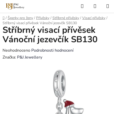
Přejít
Hledat
NÁKUP
na
KOŠÍK
obsah
Domů
/
Šperky pro ženy
/
Přívěsky
/
Stříbrné přívěsky
/
Visací přívěsky
/
Stříbrný visací přívěsek Vánoční jezevčík SB130
Stříbrný visací přívěsek
Vánoční jezevčík SB130
Průměrné
Neohodnoceno
Podrobnosti hodnocení
hodnocení
Značka:
P&J Jewellery
produktu
je
0,0
z
5
hvězdiček.