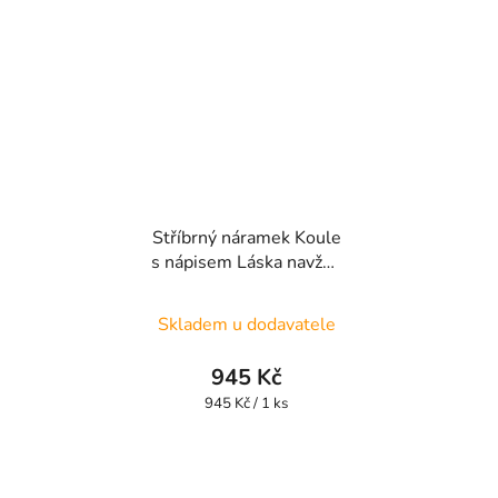
hvězdiček.
Stříbrný náramek Koule
s nápisem Láska navždy
UNISBR10
Skladem u dodavatele
945 Kč
Měrná
945 Kč / 1 ks
cena: