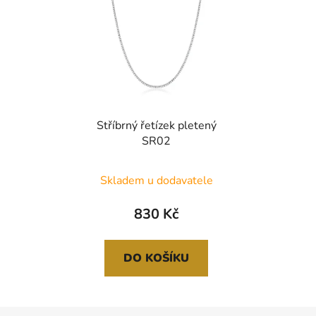
Stříbrný řetízek pletený
SR02
Skladem u dodavatele
830 Kč
DO KOŠÍKU
Z