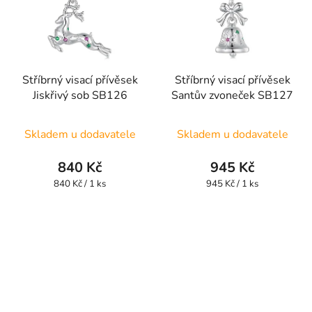
Stříbrný visací přívěsek
Stříbrný visací přívěsek
Jiskřivý sob SB126
Santův zvoneček SB127
Skladem u dodavatele
Skladem u dodavatele
840 Kč
945 Kč
Měrná
Měrná
840 Kč / 1 ks
945 Kč / 1 ks
cena:
cena: