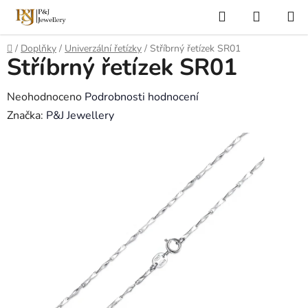
Přejít
Hledat
NÁKUP
na
KOŠÍK
obsah
Domů
/
Doplňky
/
Univerzální řetízky
/
Stříbrný řetízek SR01
Stříbrný řetízek SR01
Průměrné
Neohodnoceno
Podrobnosti hodnocení
hodnocení
Značka:
P&J Jewellery
produktu
je
0,0
z
5
hvězdiček.