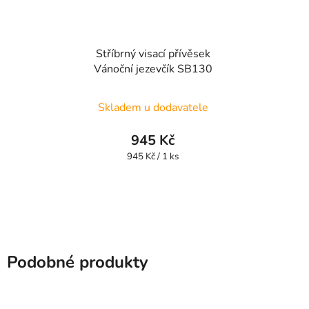
Stříbrný visací přívěsek
Vánoční jezevčík SB130
Skladem u dodavatele
945 Kč
Měrná
945 Kč / 1 ks
cena:
Podobné produkty