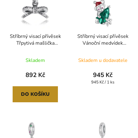
Stříbrný visací přívěsek
Stříbrný visací přívěsek
Třpytivá mašlička
Vánoční medvídek
SNB01
SB125
Skladem
Skladem u dodavatele
892 Kč
945 Kč
Měrná
945 Kč / 1 ks
cena:
DO KOŠÍKU