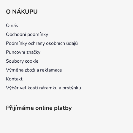
á
O NÁKUPU
p
a
O nás
t
Obchodní podmínky
í
Podmínky ochrany osobních údajů
Puncovní značky
Soubory cookie
Výměna zboží a reklamace
Kontakt
Výběr velikosti náramku a prstýnku
Přijímáme online platby