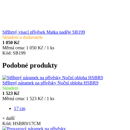
Stříbrný visací přívěsek Matka naděje SB199
Skladem u dodavatele
1 050 Kč
Měrná cena:
1 050 Kč / 1 ks
Kód:
SB199
Podobné produkty
Stříbrný náramek na přívěsky Noční obloha HSBR9
Skladem
1 523 Kč
Měrná cena:
1 523 Kč / 1 ks
17 cm
+ další
Kód:
HSBR9/17CM