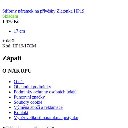
Stříbrný náramek na přívěsky Zlatonka HP19
Skladem
1 470 Kč
17 cm
+ další
Kód:
HP19/17CM
Zápatí
O NÁKUPU
O nás
Obchodní podmínky
Podmínky ochrany osobních údajů
Puncovní značky
Soubory cookie
Výměna zboží a reklamace
Kontakt
Výběr velikosti náramku a prstýnku