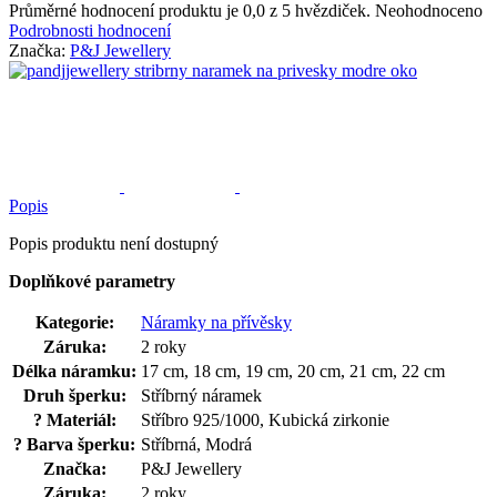
Průměrné hodnocení produktu je 0,0 z 5 hvězdiček.
Neohodnoceno
Podrobnosti hodnocení
Značka:
P&J Jewellery
Popis
Popis produktu není dostupný
Doplňkové parametry
Kategorie
:
Náramky na přívěsky
Záruka
:
2 roky
Délka náramku
:
17 cm, 18 cm, 19 cm, 20 cm, 21 cm, 22 cm
Druh šperku
:
Stříbrný náramek
?
Materiál
:
Stříbro 925/1000, Kubická zirkonie
?
Barva šperku
:
Stříbrná, Modrá
Značka
:
P&J Jewellery
Záruka
:
2 roky