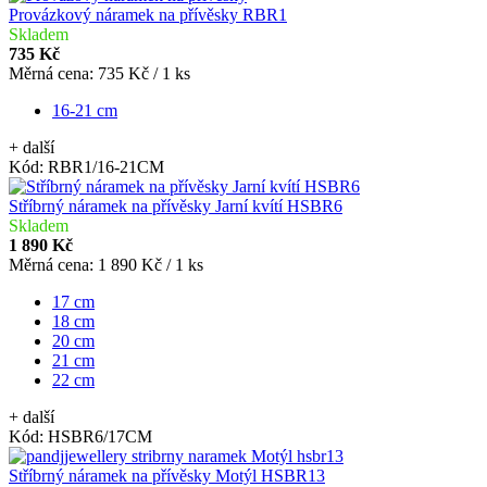
Provázkový náramek na přívěsky RBR1
Skladem
735 Kč
Měrná cena:
735 Kč / 1 ks
16-21 cm
+ další
Kód:
RBR1/16-21CM
Stříbrný náramek na přívěsky Jarní kvítí HSBR6
Skladem
1 890 Kč
Měrná cena:
1 890 Kč / 1 ks
17 cm
18 cm
20 cm
21 cm
22 cm
+ další
Kód:
HSBR6/17CM
Stříbrný náramek na přívěsky Motýl HSBR13