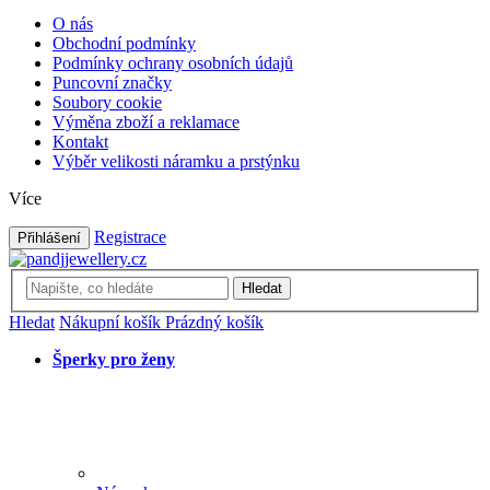
O nás
Obchodní podmínky
Podmínky ochrany osobních údajů
Puncovní značky
Soubory cookie
Výměna zboží a reklamace
Kontakt
Výběr velikosti náramku a prstýnku
Více
Registrace
Přihlášení
Hledat
Hledat
Nákupní košík
Prázdný košík
Šperky pro ženy