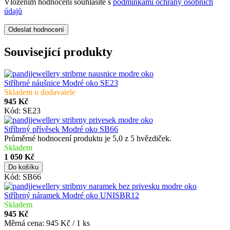
Vložením hodnocení souhlasíte s
podmínkami ochrany osobních
údajů
Odeslat hodnocení
Související produkty
Stříbrné náušnice Modré oko SE23
Skladem u dodavatele
945 Kč
Kód:
SE23
Stříbrný přívěsek Modré oko SB66
Průměrné hodnocení produktu je 5,0 z 5 hvězdiček.
Skladem
1 050 Kč
Do košíku
Kód:
SB66
Stříbrný náramek Modré oko UNISBR12
Skladem
945 Kč
Měrná cena:
945 Kč / 1 ks