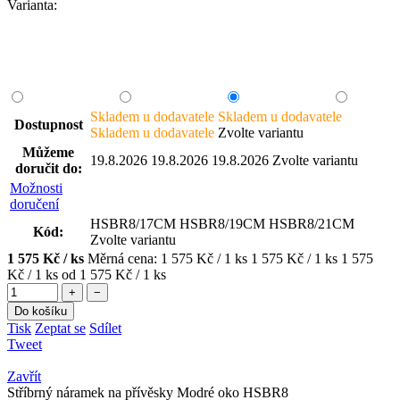
Varianta:
Skladem u dodavatele
Skladem u dodavatele
Dostupnost
Skladem u dodavatele
Zvolte variantu
Můžeme
19.8.2026
19.8.2026
19.8.2026
Zvolte variantu
doručit do:
Možnosti
doručení
HSBR8/17CM
HSBR8/19CM
HSBR8/21CM
Kód:
Zvolte variantu
1 575 Kč
/ ks
Měrná cena:
1 575 Kč / 1 ks
1 575 Kč / 1 ks
1 575
Kč / 1 ks
od 1 575 Kč / 1 ks
+
−
Do košíku
Tisk
Zeptat se
Sdílet
Tweet
Zavřít
Stříbrný náramek na přívěsky Modré oko HSBR8