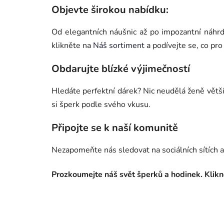
Objevte širokou nabídku:
e
w
Od elegantních náušnic až po impozantní náhrde
klikněte na
Náš sortiment
a podívejte se, co pr
e
l
Obdarujte blízké výjimečností
l
Hledáte perfektní dárek? Nic neudělá ženě větší 
e
si šperk podle svého vkusu.
r
Připojte se k naší komunitě
y
Nezapomeňte nás sledovat na sociálních sítích a 
!
Prozkoumejte náš svět šperků a hodinek. Klik