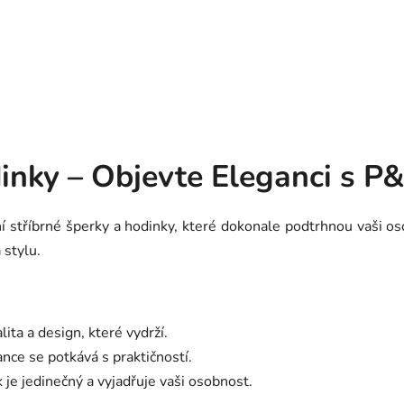
inky – Objevte Eleganci s P&
sní stříbrné šperky a hodinky, které dokonale podtrhnou vaši o
 stylu.
alita a design, které vydrží.
ance se potkává s praktičností.
 je jedinečný a vyjadřuje vaši osobnost.