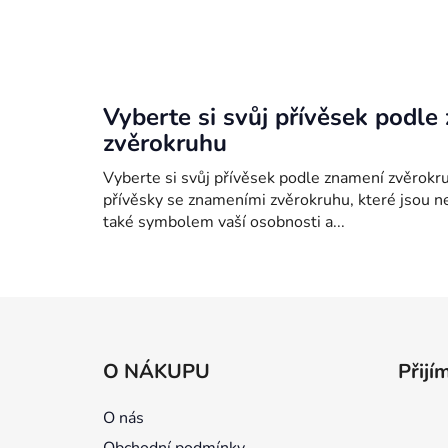
Vyberte si svůj přívěsek podle
zvěrokruhu
Vyberte si svůj přívěsek podle znamení zvěrokr
přívěsky se znameními zvěrokruhu, které jsou 
také symbolem vaší osobnosti a...
Z
á
O NÁKUPU
Přijí
p
a
O nás
t
Obchodní podmínky