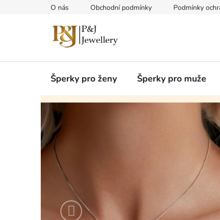
Přejít
O nás
Obchodní podmínky
Podmínky ochr
na
obsah
Šperky pro ženy
Šperky pro muže
S
t
ř
í
b
r
Předchozí