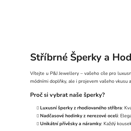
více = 5%
l
sleva!
e
g
a
n
Stříbrné Šperky a Hod
c
i
Vítejte u P&J Jewellery – vašeho cíle pro luxu
módními doplňky, ale i projevem vašeho vkusu a
s
P
Proč si vybrat naše šperky?
&
Luxusní šperky z rhodiovaného stříbra
: Kv
J
Nadčasové hodinky z nerezové oceli
: Eleg
Unikátní přívěsky a náramky
: Každý kousek
J