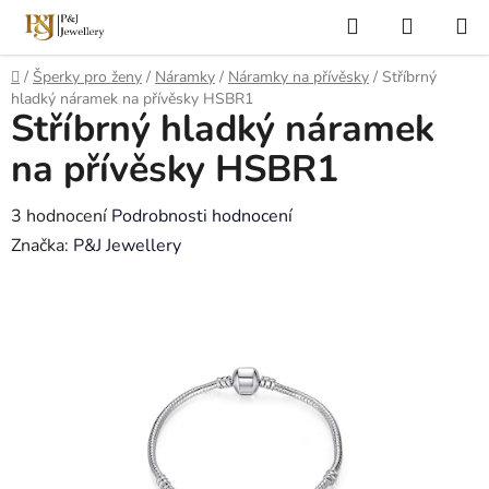
Přejít
Hledat
NÁKUP
na
KOŠÍK
obsah
Domů
/
Šperky pro ženy
/
Náramky
/
Náramky na přívěsky
/
Stříbrný
hladký náramek na přívěsky HSBR1
Stříbrný hladký náramek
na přívěsky HSBR1
Průměrné
3 hodnocení
Podrobnosti hodnocení
hodnocení
Značka:
P&J Jewellery
produktu
je
5,0
z
5
hvězdiček.