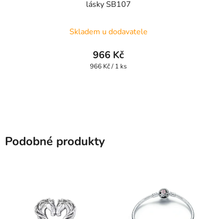
lásky SB107
Skladem u dodavatele
966 Kč
Měrná
966 Kč / 1 ks
cena:
Podobné produkty