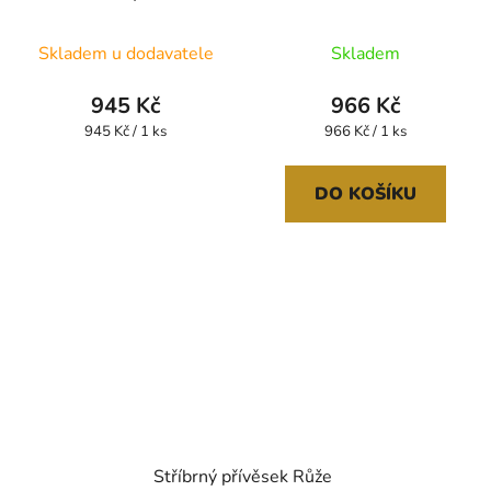
zirkonie SB109
Skladem u dodavatele
Skladem
945 Kč
966 Kč
Měrná
Měrná
945 Kč / 1 ks
966 Kč / 1 ks
cena:
cena:
DO KOŠÍKU
Stříbrný přívěsek Růže