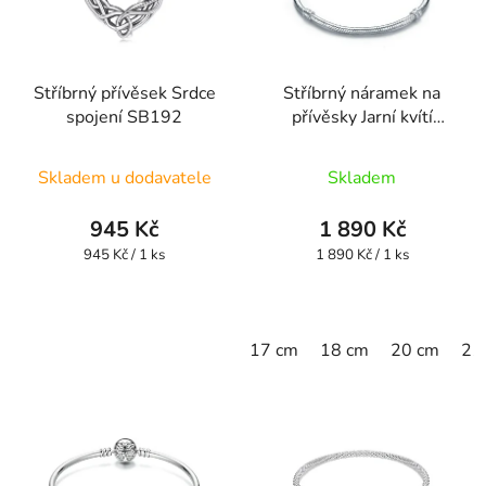
Stříbrný přívěsek Srdce
Stříbrný náramek na
spojení SB192
přívěsky Jarní kvítí
HSBR6
Skladem u dodavatele
Skladem
945 Kč
1 890 Kč
Měrná
Měrná
945 Kč / 1 ks
1 890 Kč / 1 ks
cena:
cena:
17 cm
18 cm
20 cm
21