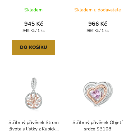
SB111
Skladem
Skladem u dodavatele
945 Kč
966 Kč
Měrná
Měrná
945 Kč / 1 ks
966 Kč / 1 ks
cena:
cena:
DO KOŠÍKU
Stříbrný přívěsek Strom
Stříbrný přívěsek Objetí
života s lístky z Kubické
srdce SB108