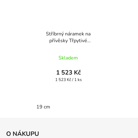
Stříbrný náramek na
přívěsky Třpytivé
hvězdy HSBR12
Skladem
1 523 Kč
Měrná
1 523 Kč / 1 ks
cena:
19 cm
Z
á
O NÁKUPU
p