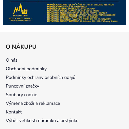
Z
á
O NÁKUPU
p
a
O nás
t
Obchodní podmínky
í
Podmínky ochrany osobních údajů
Puncovní značky
Soubory cookie
Výměna zboží a reklamace
Kontakt
Výběr velikosti náramku a prstýnku