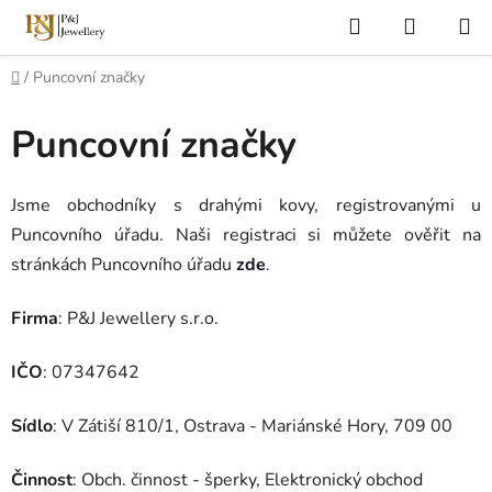
Přejít
Hledat
NÁKUP
na
KOŠÍK
obsah
Domů
/
Puncovní značky
Puncovní značky
Jsme obchodníky s drahými kovy, registrovanými u
Puncovního úřadu. Naši registraci si můžete ověřit na
stránkách Puncovního úřadu
zde
.
Firma
: P&J Jewellery s.r.o.
IČO
: 07347642
Sídlo
: V Zátiší 810/1, Ostrava - Mariánské Hory, 709 00
Činnost
: Obch. činnost - šperky, Elektronický obchod