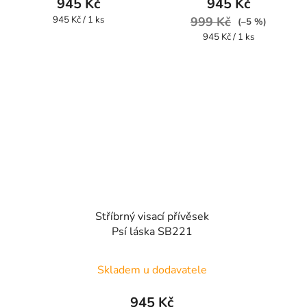
945 Kč
945 Kč
Měrná
945 Kč / 1 ks
999 Kč
(–5 %)
cena:
Měrná
945 Kč / 1 ks
cena:
Stříbrný visací přívěsek
Psí láska SB221
Skladem u dodavatele
945 Kč