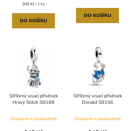
Měrná
945 Kč / 1 ks
cena:
DO KOŠÍKU
DO KOŠÍKU
Stříbrný visací přívěsek
Stříbrný visací přívěsek
Hravý Stitch SB168
Donald SB156
Skladem u dodavatele
Skladem u dodavatele