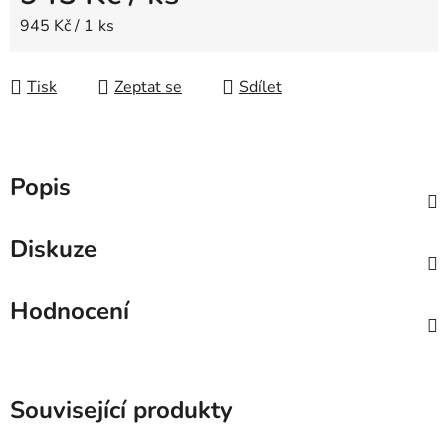
Měrná cena:
945 Kč / 1 ks
Tisk
Zeptat se
Sdílet
Popis
Diskuze
Hodnocení
Související produkty