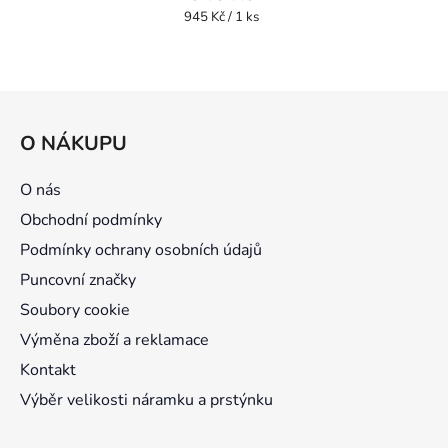
Měrná
945 Kč / 1 ks
cena:
Z
á
O NÁKUPU
p
a
O nás
t
Obchodní podmínky
í
Podmínky ochrany osobních údajů
Puncovní značky
Soubory cookie
Výměna zboží a reklamace
Kontakt
Výběr velikosti náramku a prstýnku