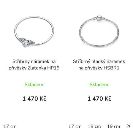
Stříbrný náramek na
Stříbrný hladký náramek
přívěsky Zlatonka HP19
na přívěsky HSBR1
Průměrné
Skladem
Skladem
hodnocení
produktu
1 470 Kč
1 470 Kč
je
5,0
z
17 cm
17 cm
18 cm
19 cm
20
5