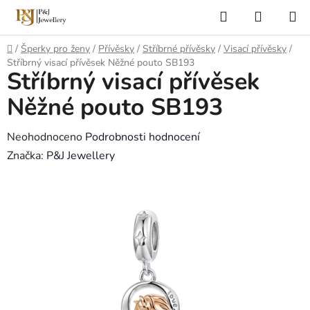
Přejít
Hledat
NÁKUP
na
KOŠÍK
obsah
Domů
/
Šperky pro ženy
/
Přívěsky
/
Stříbrné přívěsky
/
Visací přívěsky
/
Stříbrný visací přívěsek Něžné pouto SB193
Stříbrný visací přívěsek
Něžné pouto SB193
Průměrné
Neohodnoceno
Podrobnosti hodnocení
hodnocení
Značka:
P&J Jewellery
produktu
je
0,0
z
5
hvězdiček.