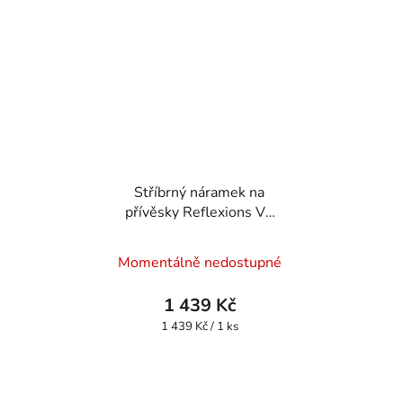
hvězdiček.
Stříbrný náramek na
přívěsky Reflexions V2
RFBR02
Momentálně nedostupné
1 439 Kč
Měrná
1 439 Kč / 1 ks
cena: