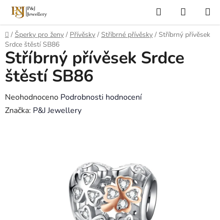
Přejít
Hledat
NÁKUP
na
KOŠÍK
obsah
Domů
/
Šperky pro ženy
/
Přívěsky
/
Stříbrné přívěsky
/
Stříbrný přívěsek
Srdce štěstí SB86
Stříbrný přívěsek Srdce
štěstí SB86
Průměrné
Neohodnoceno
Podrobnosti hodnocení
hodnocení
Značka:
P&J Jewellery
produktu
je
0,0
z
5
hvězdiček.