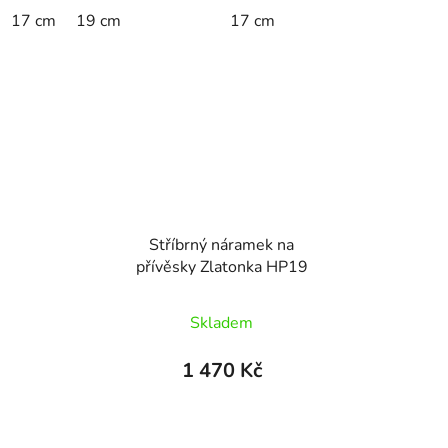
5
17 cm
19 cm
17 cm
hvězdiček.
Stříbrný náramek na
přívěsky Zlatonka HP19
Skladem
1 470 Kč