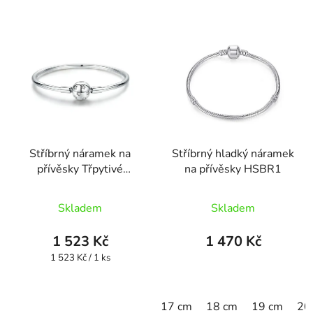
Stříbrný náramek na
Stříbrný hladký náramek
přívěsky Třpytivé
na přívěsky HSBR1
hvězdy HSBR12
Průměrné
Skladem
Skladem
hodnocení
produktu
1 523 Kč
1 470 Kč
je
Měrná
1 523 Kč / 1 ks
cena:
5,0
z
17 cm
18 cm
19 cm
20
5