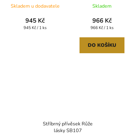
Skladem u dodavatele
Skladem
945 Kč
966 Kč
Měrná
Měrná
945 Kč / 1 ks
966 Kč / 1 ks
cena:
cena:
DO KOŠÍKU
Stříbrný přívěsek Růže
lásky SB107