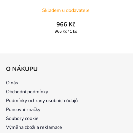
Skladem u dodavatele
966 Kč
Měrná
966 Kč / 1 ks
cena:
Z
á
O NÁKUPU
p
a
O nás
t
Obchodní podmínky
í
Podmínky ochrany osobních údajů
Puncovní značky
Soubory cookie
Výměna zboží a reklamace