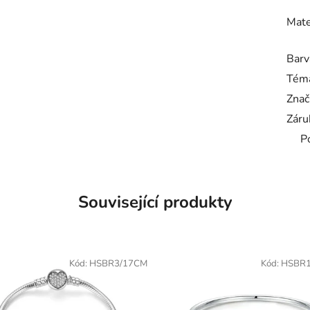
Mate
Barv
Tém
Znač
Záru
P
Související produkty
Kód:
HSBR3/17CM
Kód:
HSBR1