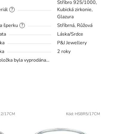
Stříbro 925/1000,
riál
Kubická zirkonie,
?
Glazura
a šperku
Stříbrná, Růžová
?
ata
Láska/Srdce
ka
P&J Jewellery
ka
2 roky
oložka byla vyprodána…
2/17CM
Kód:
HSBR5/17CM