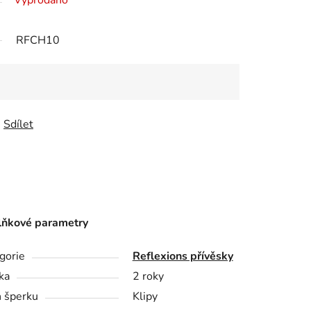
Vyprodáno
RFCH10
Sdílet
ňkové parametry
gorie
Reflexions přívěsky
ka
2 roky
 šperku
Klipy