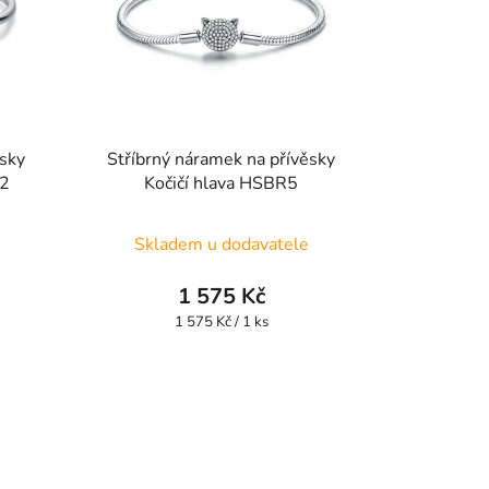
ěsky
Stříbrný náramek na přívěsky
12
Kočičí hlava HSBR5
Skladem u dodavatele
1 575 Kč
Měrná
1 575 Kč / 1 ks
cena: