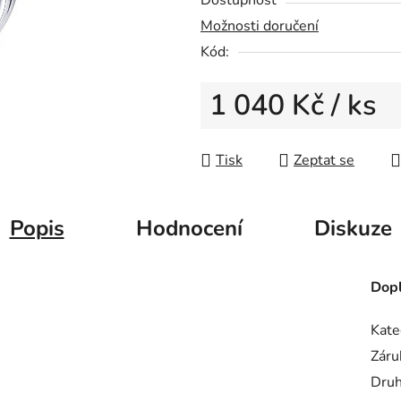
Dostupnost
0,0
Možnosti doručení
z
Kód:
5
hvězdiček.
1 040 Kč
/ ks
Měrná cena:
Tisk
Zeptat se
Popis
Hodnocení
Diskuze
Dopl
Kate
Záru
Druh