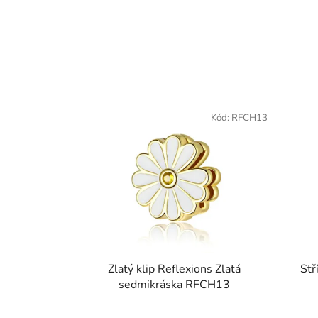
Kód:
RFCH13
Zlatý klip Reflexions Zlatá
Stř
sedmikráska RFCH13
Průměrné