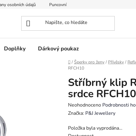
any osobních údajů
Puncovní značky
Soubory cookie
Doplňky
Dárkový poukaz
Domů
/
Šperky pro ženy
/
Přívěsky
/
Refl
RFCH10
Stříbrný klip 
srdce RFCH10
Průměrné
Neohodnoceno
Podrobnosti ho
hodnocení
Značka:
P&J Jewellery
produktu
Položka byla vyprodána…
je