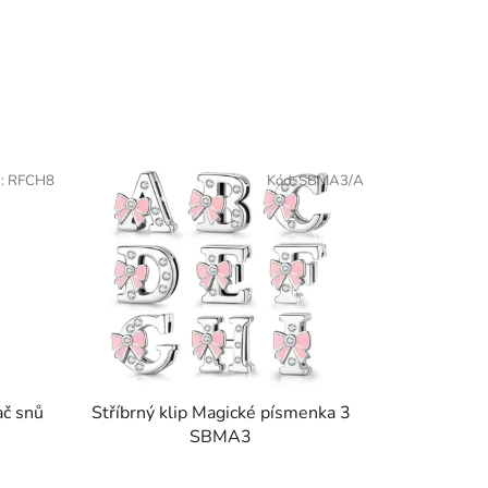
:
RFCH8
Kód:
SBMA3/A
ač snů
Stříbrný klip Magické písmenka 3
SBMA3
Průměrné