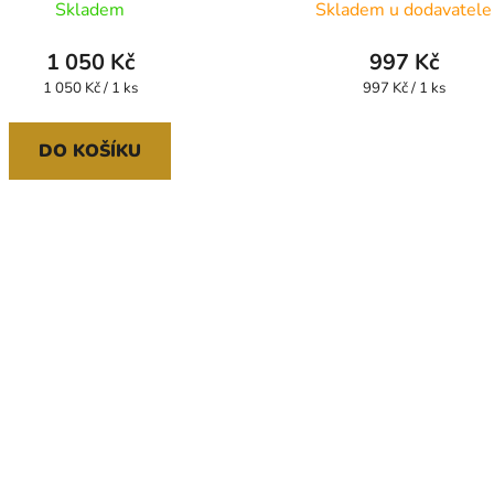
Skladem
Skladem u dodavatele
1 050 Kč
997 Kč
Měrná
Měrná
1 050 Kč / 1 ks
997 Kč / 1 ks
cena:
cena:
DO KOŠÍKU