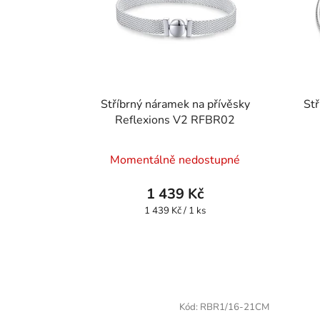
Stříbrný náramek na přívěsky
Stř
Reflexions V2 RFBR02
Momentálně nedostupné
1 439 Kč
Měrná
1 439 Kč / 1 ks
cena:
Kód:
RBR1/16-21CM