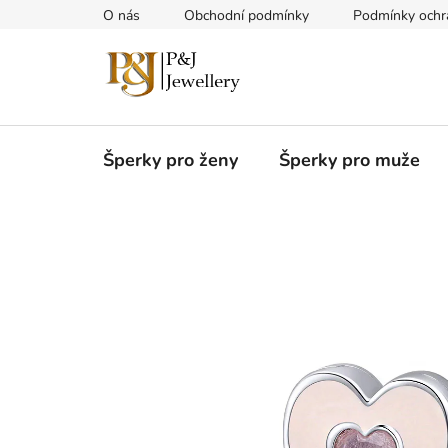
Přejít
O nás
Obchodní podmínky
Podmínky ochr
na
obsah
Šperky pro ženy
Šperky pro muže