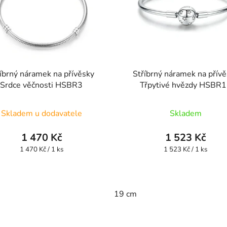
íbrný náramek na přívěsky
Stříbrný náramek na přív
Srdce věčnosti HSBR3
Třpytivé hvězdy HSBR
Průměrné
Skladem u dodavatele
Skladem
hodnocení
produktu
1 470 Kč
1 523 Kč
je
Měrná
Měrná
1 470 Kč / 1 ks
1 523 Kč / 1 ks
cena:
cena:
4,9
z
5
19 cm
hvězdiček.