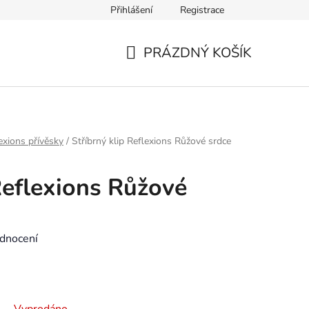
Přihlášení
Registrace
Výměna zboží a reklamace
Kontakt
Výběr velikosti náramk
PRÁZDNÝ KOŠÍK
NÁKUPNÍ
KOŠÍK
exions přívěsky
/
Stříbrný klip Reflexions Růžové srdce
Reflexions Růžové
dnocení