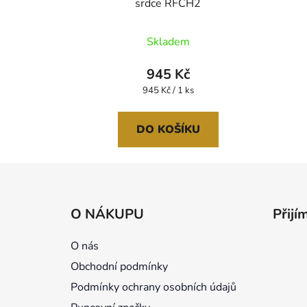
srdce RFCH2
Průměrné
Skladem
hodnocení
produktu
945 Kč
je
Měrná
945 Kč / 1 ks
cena:
5,0
z
DO KOŠÍKU
5
hvězdiček.
Z
á
O NÁKUPU
Přijí
p
a
O nás
t
Obchodní podmínky
í
Podmínky ochrany osobních údajů