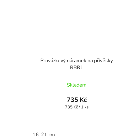
Provázkový náramek na přívěsky
RBR1
Skladem
735 Kč
Měrná
735 Kč / 1 ks
cena:
16-21 cm