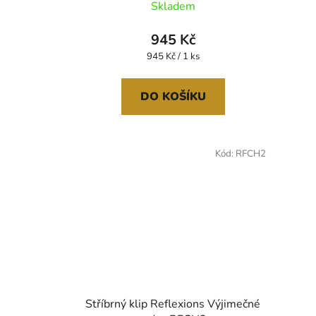
Skladem
hodnocení
produktu
945 Kč
je
Měrná
945 Kč / 1 ks
cena:
5,0
z
DO KOŠÍKU
5
hvězdiček.
Kód:
RFCH2
Stříbrný klip Reflexions Výjimečné