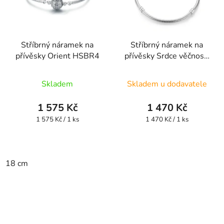
Stříbrný náramek na
Stříbrný náramek na
přívěsky Orient HSBR4
přívěsky Srdce věčnosti
HSBR3
Průměrné
Průměrné
Skladem
Skladem u dodavatele
hodnocení
hodnocení
produktu
produktu
1 575 Kč
1 470 Kč
je
je
Měrná
Měrná
1 575 Kč / 1 ks
1 470 Kč / 1 ks
cena:
cena:
4,5
4,9
z
z
5
5
18 cm
hvězdiček.
hvězdiček.