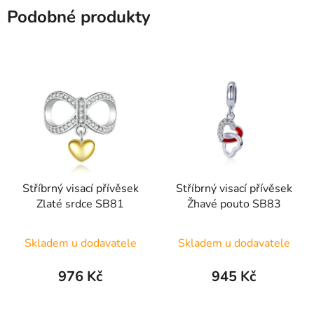
Podobné produkty
Stříbrný visací přívěsek
Stříbrný visací přívěsek
Zlaté srdce SB81
Žhavé pouto SB83
Průměrné
Průměrné
Skladem u dodavatele
Skladem u dodavatele
hodnocení
hodnocení
produktu
produktu
976 Kč
945 Kč
je
je
5,0
5,0