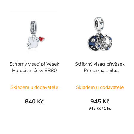
z
z
5
5
hvězdiček.
hvězdiček.
Stříbrný visací přívěsek
Stříbrný visací přívěsek
Holubice lásky SB80
Princezna Leila
SBSW10
Skladem u dodavatele
Skladem u dodavatele
840 Kč
945 Kč
Měrná
945 Kč / 1 ks
cena: