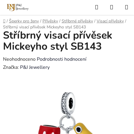
Přejít
Hledat
NÁKUP
na
KOŠÍK
obsah
Domů
/
Šperky pro ženy
/
Přívěsky
/
Stříbrné přívěsky
/
Visací přívěsky
/
Stříbrný visací přívěsek Mickeyho styl SB143
Stříbrný visací přívěsek
Mickeyho styl SB143
Průměrné
Neohodnoceno
Podrobnosti hodnocení
hodnocení
Značka:
P&J Jewellery
produktu
je
0,0
z
5
hvězdiček.