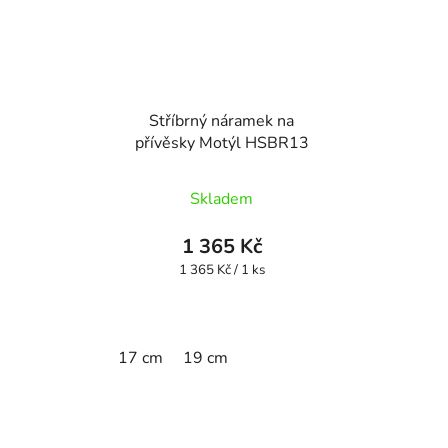
Stříbrný náramek na
přívěsky Motýl HSBR13
Skladem
1 365 Kč
Měrná
1 365 Kč / 1 ks
cena:
17 cm
19 cm