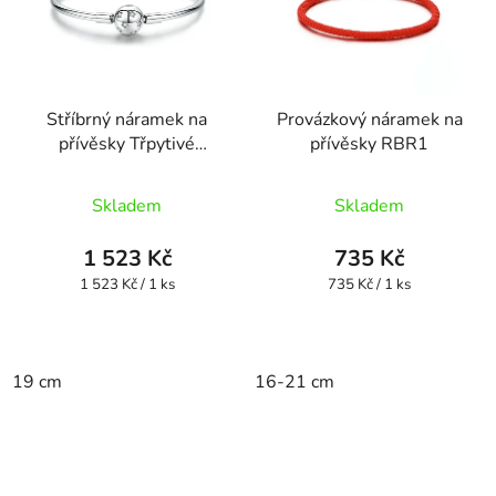
Stříbrný náramek na
Provázkový náramek na
přívěsky Třpytivé
přívěsky RBR1
hvězdy HSBR12
Skladem
Skladem
1 523 Kč
735 Kč
Měrná
Měrná
1 523 Kč / 1 ks
735 Kč / 1 ks
cena:
cena:
19 cm
16-21 cm