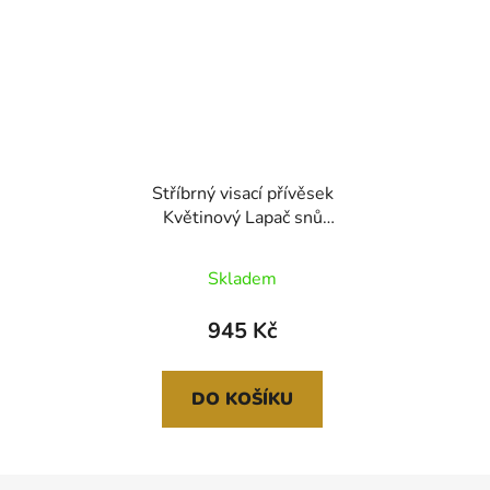
Stříbrný visací přívěsek
Květinový Lapač snů
SB101
Skladem
945 Kč
DO KOŠÍKU
Z