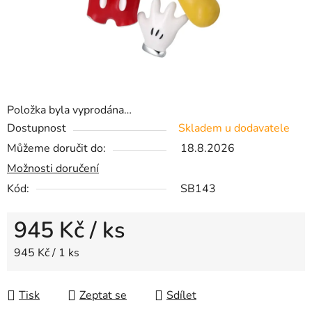
Položka byla vyprodána…
Dostupnost
Skladem u dodavatele
Můžeme doručit do:
18.8.2026
Možnosti doručení
Kód:
SB143
945 Kč
/ ks
Měrná cena:
945 Kč / 1 ks
Tisk
Zeptat se
Sdílet