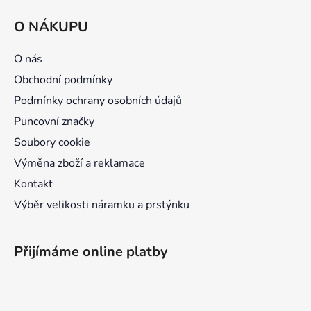
á
O NÁKUPU
p
a
O nás
t
Obchodní podmínky
í
Podmínky ochrany osobních údajů
Puncovní značky
Soubory cookie
Výměna zboží a reklamace
Kontakt
Výběr velikosti náramku a prstýnku
Přijímáme online platby