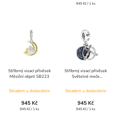
Měrná
945 Kč / 1 ks
cena:
Stříbrný visací přívěsek
Stříbrný visací přívěsek
Měsíční objetí SB223
Světelné meče
SBSW11
Skladem u dodavatele
Skladem u dodavatele
945 Kč
945 Kč
Měrná
Měrná
945 Kč / 1 ks
945 Kč / 1 ks
cena:
cena: