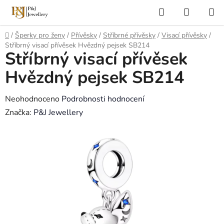
Přejít
Hledat
NÁKUP
na
KOŠÍK
obsah
Domů
/
Šperky pro ženy
/
Přívěsky
/
Stříbrné přívěsky
/
Visací přívěsky
/
Stříbrný visací přívěsek Hvězdný pejsek SB214
Stříbrný visací přívěsek
Hvězdný pejsek SB214
Průměrné
Neohodnoceno
Podrobnosti hodnocení
hodnocení
Značka:
P&J Jewellery
produktu
je
0,0
z
5
hvězdiček.