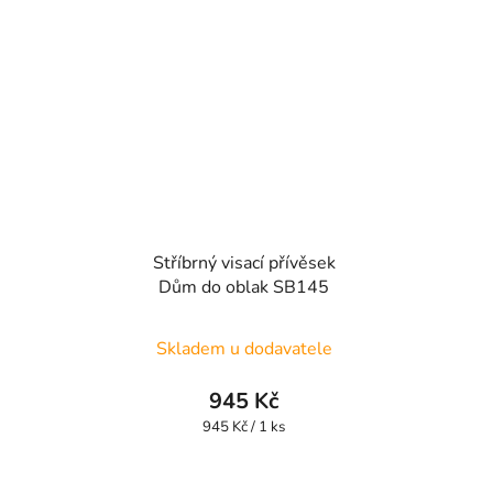
Stříbrný visací přívěsek
Dům do oblak SB145
Skladem u dodavatele
945 Kč
Měrná
945 Kč / 1 ks
cena: