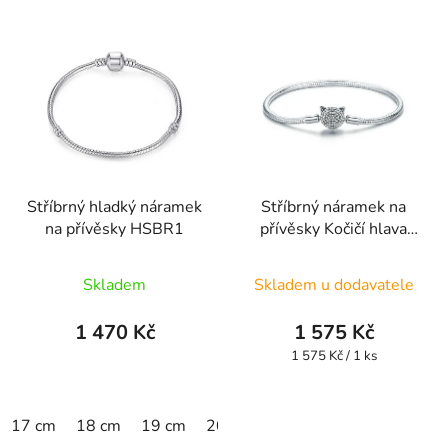
Stříbrný hladký náramek
Stříbrný náramek na
na přívěsky HSBR1
přívěsky Kočičí hlava
HSBR5
Průměrné
Skladem
Skladem u dodavatele
hodnocení
produktu
1 470 Kč
1 575 Kč
je
Měrná
1 575 Kč / 1 ks
cena:
5,0
z
17 cm
18 cm
19 cm
20 cm
5