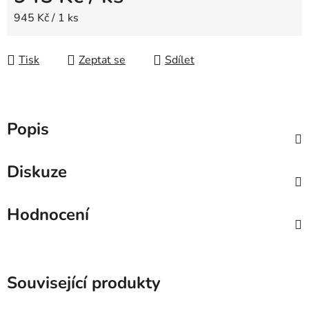
Měrná cena:
945 Kč / 1 ks
Tisk
Zeptat se
Sdílet
Popis
Diskuze
Hodnocení
Související produkty