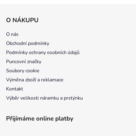
Z
á
O NÁKUPU
p
a
O nás
t
Obchodní podmínky
í
Podmínky ochrany osobních údajů
Puncovní značky
Soubory cookie
Výměna zboží a reklamace
Kontakt
Výběr velikosti náramku a prstýnku
Přijímáme online platby