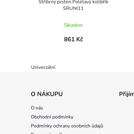
Stříbrný prsten Polétavý kolibřík
SRUNI11
Průměrné
Skladem
hodnocení
produktu
861 Kč
je
5,0
z
Univerzální
5
hvězdiček.
Z
á
O NÁKUPU
Přijí
p
a
O nás
t
Obchodní podmínky
í
Podmínky ochrany osobních údajů