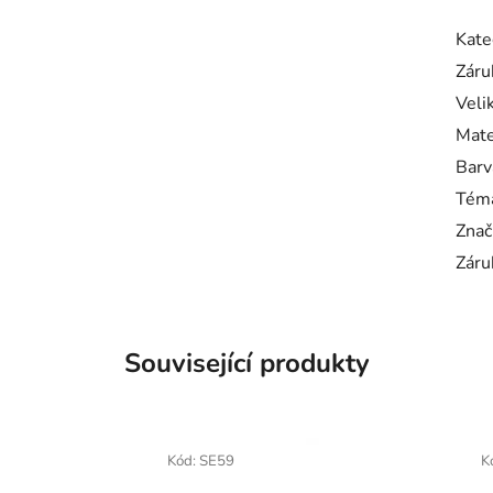
Kate
Záru
Veli
Mate
Barv
Tém
Znač
Záru
Související produkty
Kód:
SE59
K