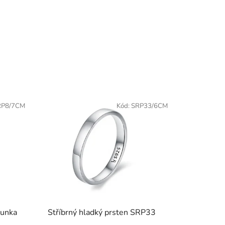
RP8/7CM
Kód:
SRP33/6CM
runka
Stříbrný hladký prsten SRP33