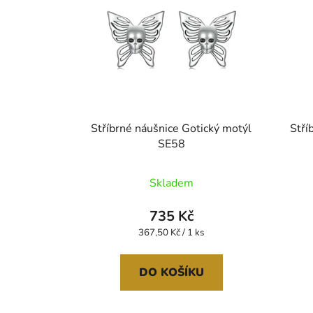
Stříbrné náušnice Gotický motýl
Stří
SE58
Skladem
735 Kč
Měrná
367,50 Kč / 1 ks
cena:
DO KOŠÍKU