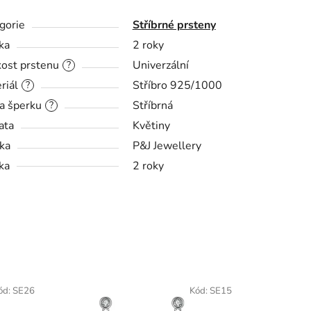
gorie
Stříbrné prsteny
ka
2 roky
kost prstenu
Univerzální
?
riál
Stříbro 925/1000
?
a šperku
Stříbrná
?
ata
Květiny
ka
P&J Jewellery
ka
2 roky
ód:
SE26
Kód:
SE15