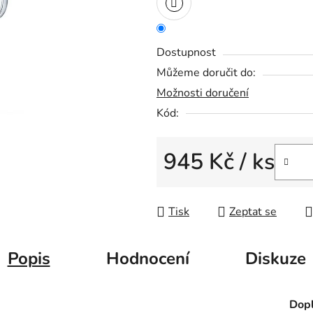
z
5
hvězdiček.
Dostupnost
Můžeme doručit do:
Možnosti doručení
Kód:
945 Kč
/ ks
Měrná cena:
Tisk
Zeptat se
Popis
Hodnocení
Diskuze
Dopl