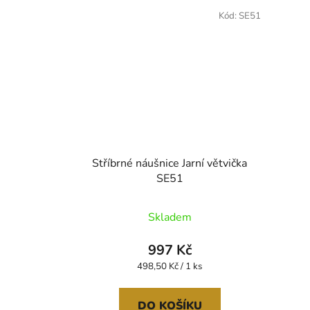
Kód:
SE51
Stříbrné náušnice Jarní větvička
SE51
Skladem
997 Kč
Měrná
498,50 Kč / 1 ks
cena:
DO KOŠÍKU