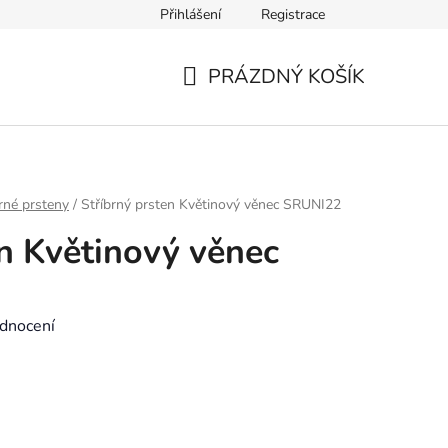
Přihlášení
Registrace
Výměna zboží a reklamace
Kontakt
Výběr velikosti náramk
PRÁZDNÝ KOŠÍK
NÁKUPNÍ
KOŠÍK
rné prsteny
/
Stříbrný prsten Květinový věnec SRUNI22
en Květinový věnec
dnocení