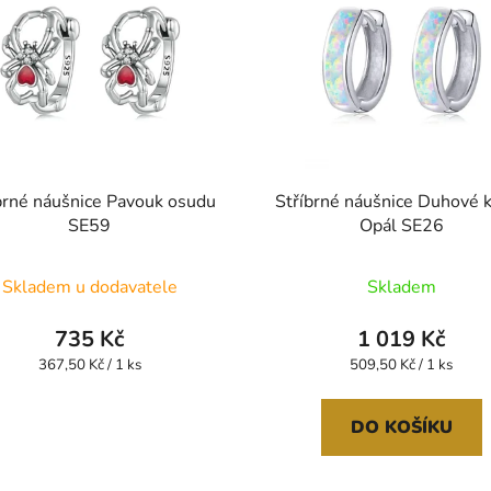
brné náušnice Pavouk osudu
Stříbrné náušnice Duhové 
SE59
Opál SE26
Skladem u dodavatele
Skladem
735 Kč
1 019 Kč
Měrná
Měrná
367,50 Kč / 1 ks
509,50 Kč / 1 ks
cena:
cena:
DO KOŠÍKU