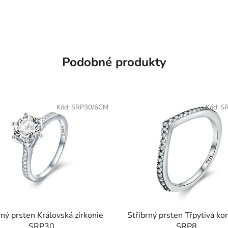
Podobné produkty
Kód:
SRP30/6CM
Kód:
S
rný prsten Královská zirkonie
Stříbrný prsten Třpytivá ko
SRP30
SRP8