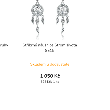
kruhy
Stříbrné náušnice Strom života
SE15
Skladem u dodavatele
1 050 Kč
Měrná
525 Kč / 1 ks
cena: