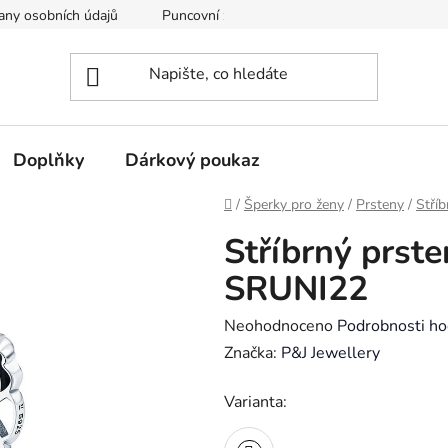
any osobních údajů
Puncovní značky
Soubory cookie
Doplňky
Dárkový poukaz
Domů
/
Šperky pro ženy
/
Prsteny
/
Stříb
Stříbrný prst
SRUNI22
Průměrné
Neohodnoceno
Podrobnosti ho
hodnocení
Značka:
P&J Jewellery
produktu
Varianta:
je
0,0