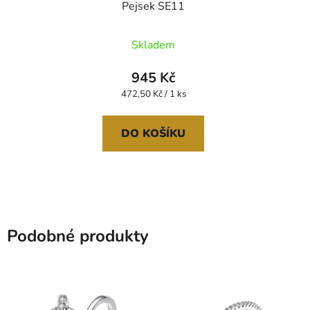
Pejsek SE11
Skladem
945 Kč
Měrná
472,50 Kč / 1 ks
cena:
DO KOŠÍKU
Podobné produkty