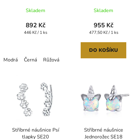
Skladem
Skladem
892 Kč
955 Kč
Měrná
Měrná
446 Kč / 1 ks
477,50 Kč / 1 ks
cena:
cena:
DO KOŠÍKU
Modrá
Černá
Růžová
Stříbrné náušnice Psí
Stříbrné náušnice
tlapky SE20
Jednorožec SE18