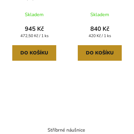
Skladem
Skladem
945 Kč
840 Kč
Měrná
Měrná
472,50 Kč / 1 ks
420 Kč / 1 ks
cena:
cena:
DO KOŠÍKU
DO KOŠÍKU
Stříbrné náušnice