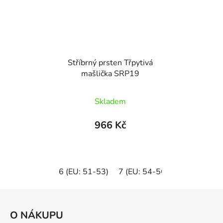
Stříbrný prsten Třpytivá
mašlička SRP19
Skladem
966 Kč
6 (EU: 51-53)
7 (EU: 54-56)
8 (EU: 57-5
Z
á
O NÁKUPU
p