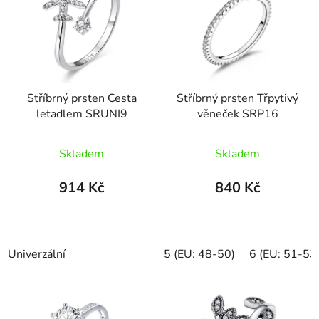
Stříbrný prsten Cesta
Stříbrný prsten Třpytivý
letadlem SRUNI9
věneček SRP16
Průměrné
Skladem
Skladem
hodnocení
produktu
914 Kč
840 Kč
je
5,0
z
Univerzální
5 (EU: 48-50)
6 (EU: 51-53
5
hvězdiček.