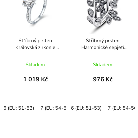
Stříbrný prsten
Stříbrný prsten
Královská zirkonie
Harmonické sepjetí
SRP30
SRP21
Průměrné
Skladem
Skladem
hodnocení
produktu
1 019 Kč
976 Kč
je
5,0
z
6 (EU: 51-53)
7 (EU: 54-56)
6 (EU: 51-53)
8 (EU: 57-58)
7 (EU: 54-56
5
hvězdiček.