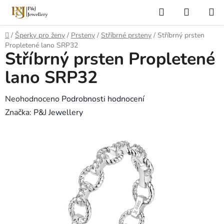
Přejít
Hledat
NÁKUP
na
KOŠÍK
obsah
Domů
/
Šperky pro ženy
/
Prsteny
/
Stříbrné prsteny
/
Stříbrný prsten
Propletené lano SRP32
Stříbrný prsten Propletené
lano SRP32
Průměrné
Neohodnoceno
Podrobnosti hodnocení
hodnocení
Značka:
P&J Jewellery
produktu
je
0,0
z
5
hvězdiček.