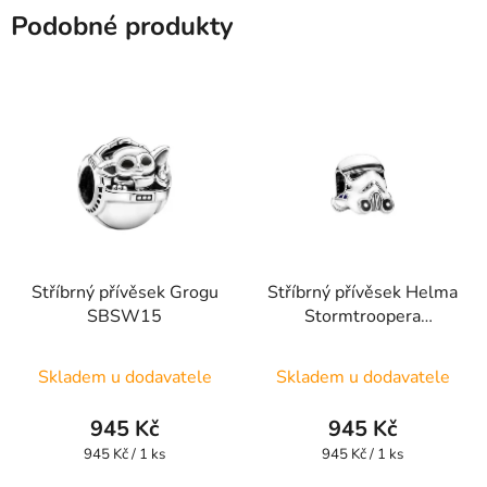
Podobné produkty
Stříbrný přívěsek Grogu
Stříbrný přívěsek Helma
SBSW15
Stormtroopera
SBSW14
Skladem u dodavatele
Skladem u dodavatele
945 Kč
945 Kč
Měrná
Měrná
945 Kč / 1 ks
945 Kč / 1 ks
cena:
cena: