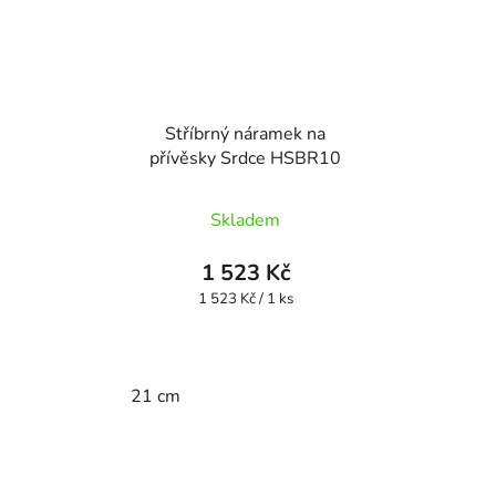
Stříbrný náramek na
přívěsky Srdce HSBR10
Skladem
1 523 Kč
Měrná
1 523 Kč / 1 ks
cena:
21 cm