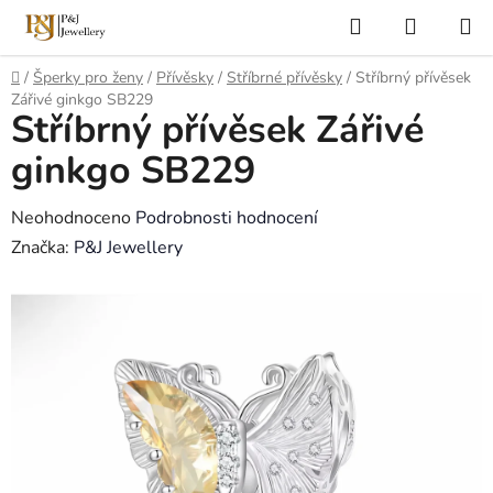
Přejít
Hledat
NÁKUP
na
KOŠÍK
obsah
Domů
/
Šperky pro ženy
/
Přívěsky
/
Stříbrné přívěsky
/
Stříbrný přívěsek
Zářivé ginkgo SB229
Stříbrný přívěsek Zářivé
ginkgo SB229
Průměrné
Neohodnoceno
Podrobnosti hodnocení
hodnocení
Značka:
P&J Jewellery
produktu
je
0,0
z
5
hvězdiček.