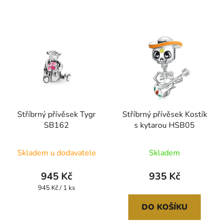
Stříbrný přívěsek Tygr
Stříbrný přívěsek Kostík
SB162
s kytarou HSB05
Skladem u dodavatele
Skladem
945 Kč
935 Kč
Měrná
945 Kč / 1 ks
cena:
DO KOŠÍKU