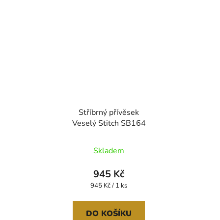
Stříbrný přívěsek
Veselý Stitch SB164
Skladem
945 Kč
Měrná
945 Kč / 1 ks
cena:
DO KOŠÍKU