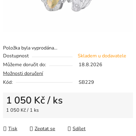
Položka byla vyprodána…
Dostupnost
Skladem u dodavatele
Můžeme doručit do:
18.8.2026
Možnosti doručení
Kód:
SB229
1 050 Kč
/ ks
Měrná cena:
1 050 Kč / 1 ks
Tisk
Zeptat se
Sdílet