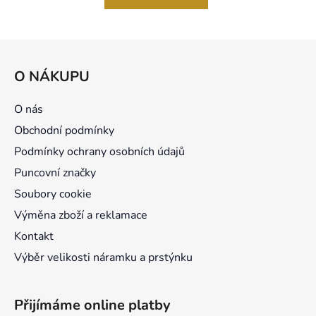
Z
á
O NÁKUPU
p
a
O nás
t
Obchodní podmínky
í
Podmínky ochrany osobních údajů
Puncovní značky
Soubory cookie
Výměna zboží a reklamace
Kontakt
Výběr velikosti náramku a prstýnku
Přijímáme online platby