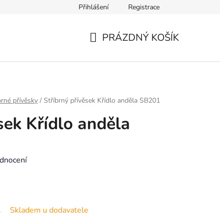
Přihlášení
Registrace
Výměna zboží a reklamace
Kontakt
Výběr velikosti náramk
PRÁZDNÝ KOŠÍK
NÁKUPNÍ
KOŠÍK
brné přívěsky
/
Stříbrný přívěsek Křídlo anděla SB201
sek Křídlo anděla
dnocení
Skladem u dodavatele