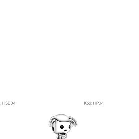
:
HSB04
Kód:
HP04