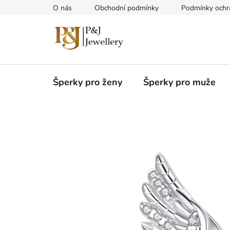
Přejít
O nás
Obchodní podmínky
Podmínky ochr
na
obsah
Šperky pro ženy
Šperky pro muže