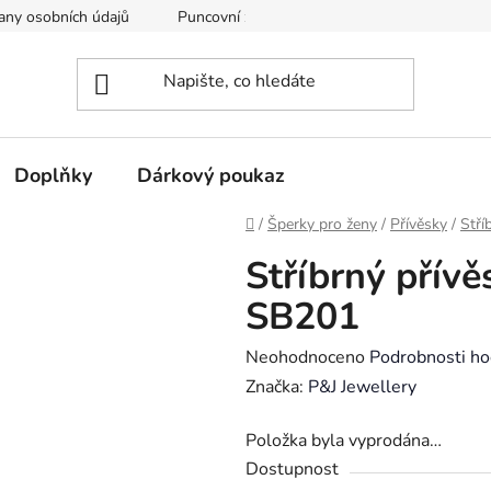
any osobních údajů
Puncovní značky
Soubory cookie
Doplňky
Dárkový poukaz
Domů
/
Šperky pro ženy
/
Přívěsky
/
Stří
Stříbrný přívě
SB201
Průměrné
Neohodnoceno
Podrobnosti ho
hodnocení
Značka:
P&J Jewellery
produktu
Položka byla vyprodána…
je
Dostupnost
0,0