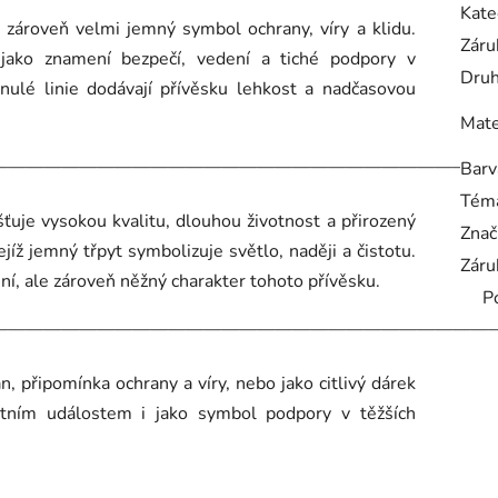
Kate
a zároveň velmi jemný symbol ochrany, víry a klidu.
Záru
 jako znamení bezpečí, vedení a tiché podpory v
Druh
ynulé linie dodávají přívěsku lehkost a nadčasovou
Mate
————————————————————————————
Barv
Tém
šťuje vysokou kvalitu, dlouhou životnost a přirozený
Znač
ejíž jemný třpyt symbolizuje světlo, naději a čistotu.
Záru
sní, ale zároveň něžný charakter tohoto přívěsku.
P
————————————————————————————
n, připomínka ochrany a víry, nebo jako citlivý dárek
tním událostem i jako symbol podpory v těžších