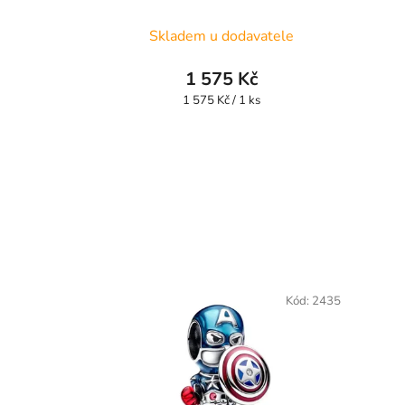
Skladem u dodavatele
1 575 Kč
Měrná
1 575 Kč / 1 ks
cena:
Kód:
2435