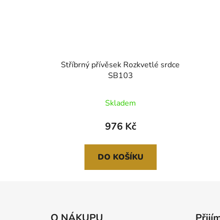
Stříbrný přívěsek Rozkvetlé srdce
SB103
Skladem
976 Kč
DO KOŠÍKU
Z
á
O NÁKUPU
Přijí