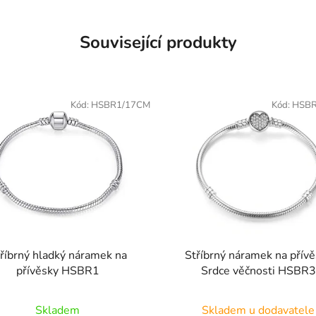
Související produkty
Kód:
HSBR1/17CM
Kód:
HSBR
říbrný hladký náramek na
Stříbrný náramek na přív
přívěsky HSBR1
Srdce věčnosti HSBR3
Průměrné
Průměrné
Skladem
Skladem u dodavatele