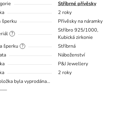
gorie
Stříbrné přívěsky
ka
2 roky
 šperku
Přívěsky na náramky
Stříbro 925/1000,
riál
?
Kubická zirkonie
——
a šperku
Stříbrná
?
ata
Náboženství
ka
P&J Jewellery
ka
2 roky
oložka byla vyprodána…
——