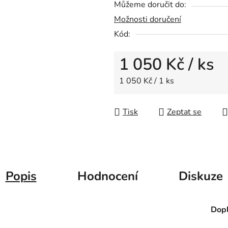
Můžeme doručit do:
z
Možnosti doručení
5
hvězdiček.
Kód:
1 050 Kč
/ ks
Měrná cena:
1 050 Kč / 1 ks
Tisk
Zeptat se
Popis
Hodnocení
Diskuze
Dopl
a