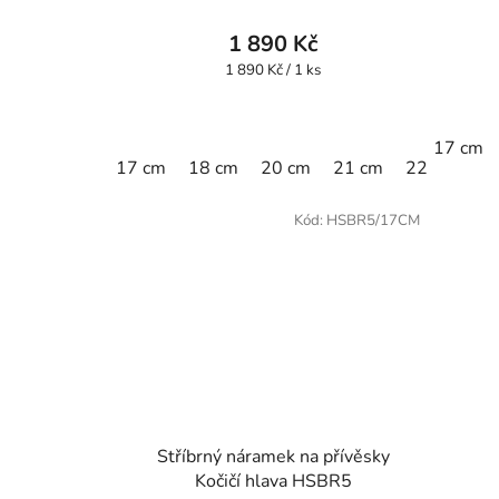
1 890 Kč
Měrná
1 890 Kč / 1 ks
cena:
17 cm
17 cm
18 cm
20 cm
21 cm
22 cm
Kód:
HSBR5/17CM
Stříbrný náramek na přívěsky
Kočičí hlava HSBR5