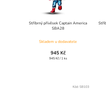
Stříbrný přívěsek Captain America
Stří
SBA28
Skladem u dodavatele
945 Kč
Měrná
945 Kč / 1 ks
cena:
Kód:
SB103