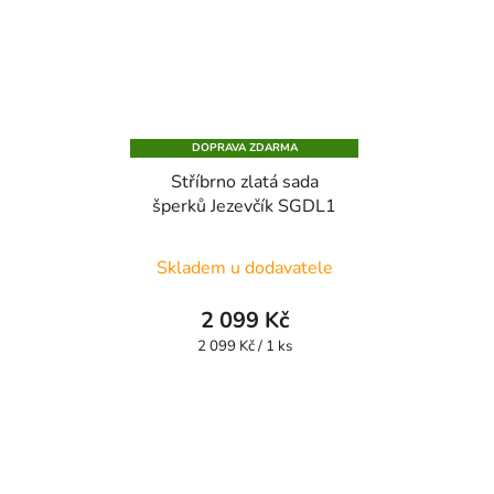
DOPRAVA ZDARMA
Stříbrno zlatá sada
šperků Jezevčík SGDL1
Skladem u dodavatele
2 099 Kč
Měrná
2 099 Kč / 1 ks
cena: