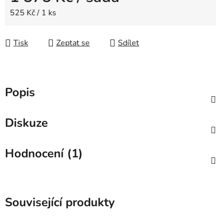
Měrná cena:
525 Kč / 1 ks
Tisk
Zeptat se
Sdílet
Popis
Diskuze
Hodnocení (1)
Související produkty