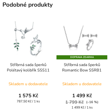
Podobné produkty
DOPRAVA ZDARMA
Stříbrná sada šperků
Stříbrná sada šperků
Polétavý kolibřík SSS11
Romantic Bow SSRB1
Průměrné
Skladem u dodavatele
Skladem u dodavatele
hodnocení
produktu
1 575 Kč
1 499 Kč
je
Měrná
787,50 Kč / 1 ks
1 799 Kč
(–16 %)
cena:
5,0
Měrná
1 499 Kč / 1 ks