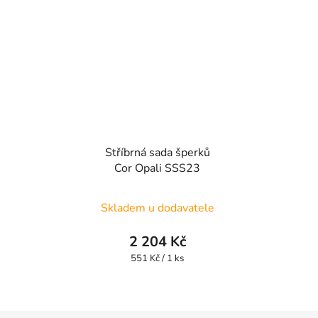
Stříbrná sada šperků
Cor Opali SSS23
Skladem u dodavatele
2 204 Kč
Měrná
551 Kč / 1 ks
cena: