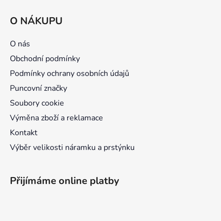
Z
á
O NÁKUPU
p
a
O nás
t
Obchodní podmínky
í
Podmínky ochrany osobních údajů
Puncovní značky
Soubory cookie
Výměna zboží a reklamace
Kontakt
Výběr velikosti náramku a prstýnku
Přijímáme online platby