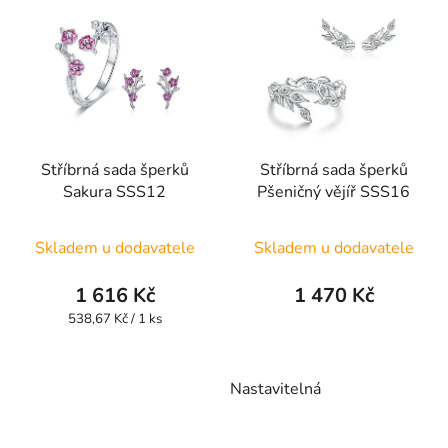
Stříbrná sada šperků
Stříbrná sada šperků
Sakura SSS12
Pšeničný vějíř SSS16
Skladem u dodavatele
Skladem u dodavatele
1 616 Kč
1 470 Kč
Měrná
538,67 Kč / 1 ks
cena:
Nastavitelná