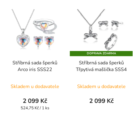
DOPRAVA ZDARMA
Stříbrná sada šperků
Stříbrná sada šperků
Arco iris SSS22
Třpytivá mašlička SSS4
Skladem u dodavatele
Skladem u dodavatele
2 099 Kč
2 099 Kč
Měrná
524,75 Kč / 1 ks
cena: