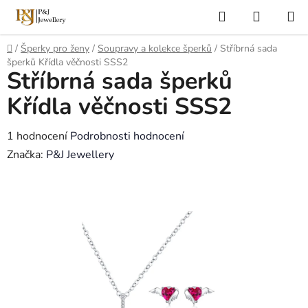
Přejít
Hledat
NÁKUP
na
KOŠÍK
obsah
Domů
/
Šperky pro ženy
/
Soupravy a kolekce šperků
/
Stříbrná sada
šperků Křídla věčnosti SSS2
Stříbrná sada šperků
Křídla věčnosti SSS2
Průměrné
1 hodnocení
Podrobnosti hodnocení
hodnocení
Značka:
P&J Jewellery
produktu
je
5,0
z
5
hvězdiček.