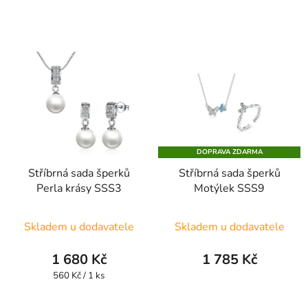
cena:
z
5
hvězdiček.
DOPRAVA ZDARMA
Stříbrná sada šperků
Stříbrná sada šperků
Perla krásy SSS3
Motýlek SSS9
Skladem u dodavatele
Skladem u dodavatele
1 680 Kč
1 785 Kč
Měrná
560 Kč / 1 ks
cena: