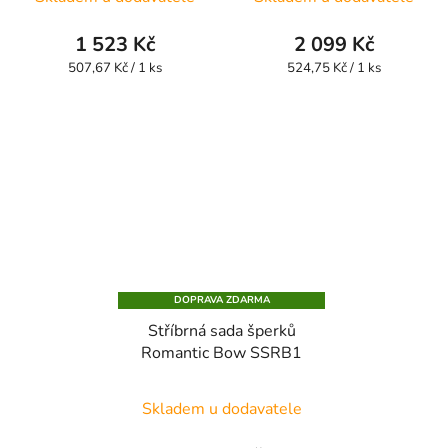
hodnocení
produktu
1 523 Kč
2 099 Kč
je
Měrná
Měrná
507,67 Kč / 1 ks
524,75 Kč / 1 ks
cena:
cena:
2,0
z
5
hvězdiček.
DOPRAVA ZDARMA
Stříbrná sada šperků
Romantic Bow SSRB1
Skladem u dodavatele