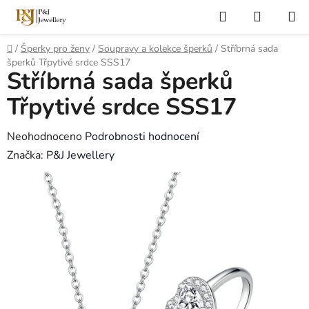
Přejít
Hledat
NÁKUP
na
KOŠÍK
obsah
Domů
/
Šperky pro ženy
/
Soupravy a kolekce šperků
/
Stříbrná sada
šperků Třpytivé srdce SSS17
Stříbrná sada šperků
Třpytivé srdce SSS17
Průměrné
Neohodnoceno
Podrobnosti hodnocení
hodnocení
Značka:
P&J Jewellery
produktu
je
0,0
z
5
hvězdiček.