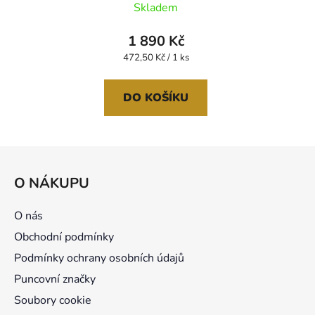
Skladem
hodnocení
produktu
1 890 Kč
je
Měrná
472,50 Kč / 1 ks
cena:
5,0
z
DO KOŠÍKU
5
hvězdiček.
Z
á
O NÁKUPU
p
a
O nás
t
Obchodní podmínky
í
Podmínky ochrany osobních údajů
Puncovní značky
Soubory cookie