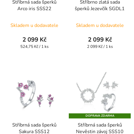
Stříbrná sada šperků
Stříbrno zlatá sada
Arco iris SSS22
šperků Jezevčík SGDL1
Skladem u dodavatele
Skladem u dodavatele
2 099 Kč
2 099 Kč
Měrná
Měrná
524,75 Kč / 1 ks
2 099 Kč / 1 ks
cena:
cena:
DOPRAVA ZDARMA
Stříbrná sada šperků
Stříbrná sada šperků
Sakura SSS12
Nevěstin závoj SSS10