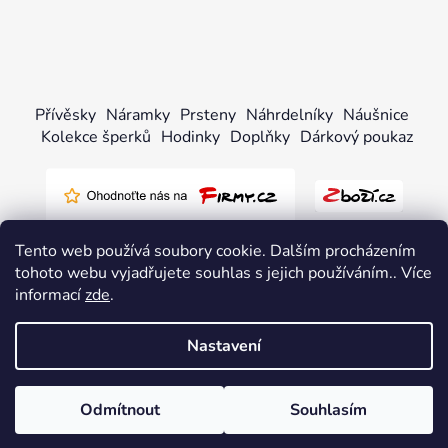
Přívěsky
Náramky
Prsteny
Náhrdelníky
Náušnice
Kolekce šperků
Hodinky
Doplňky
Dárkový poukaz
Tento web používá soubory cookie. Dalším procházením
tohoto webu vyjadřujete souhlas s jejich používáním.. Více
informací
zde
.
Vytvořil Shoptet
Nastavení
Copyright 2026
pandjjewellery.cz
. Všechna práva
vyhrazena.
Upravit nastavení cookies
Odmítnout
Souhlasím
Odstoupit od smlouvy