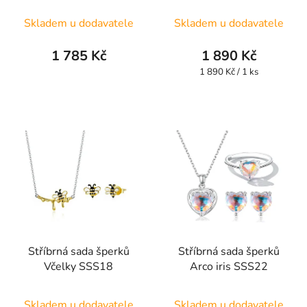
Skladem u dodavatele
Skladem u dodavatele
1 785 Kč
1 890 Kč
Měrná
1 890 Kč / 1 ks
cena:
Stříbrná sada šperků
Stříbrná sada šperků
Včelky SSS18
Arco iris SSS22
Průměrné
Skladem u dodavatele
Skladem u dodavatele