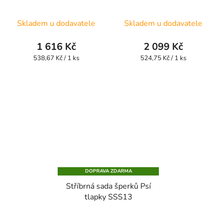
Skladem u dodavatele
Skladem u dodavatele
1 616 Kč
2 099 Kč
Měrná
Měrná
538,67 Kč / 1 ks
524,75 Kč / 1 ks
cena:
cena:
DOPRAVA ZDARMA
Stříbrná sada šperků Psí
tlapky SSS13
Průměrné