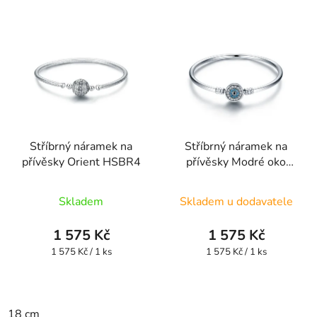
Stříbrný náramek na
Stříbrný náramek na
přívěsky Orient HSBR4
přívěsky Modré oko
HSBR8
Průměrné
Skladem
Skladem u dodavatele
hodnocení
produktu
1 575 Kč
1 575 Kč
je
Měrná
Měrná
1 575 Kč / 1 ks
1 575 Kč / 1 ks
cena:
cena:
4,5
z
5
18 cm