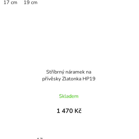
17 cm
19 cm
Stříbrný náramek na
přívěsky Zlatonka HP19
Skladem
1 470 Kč