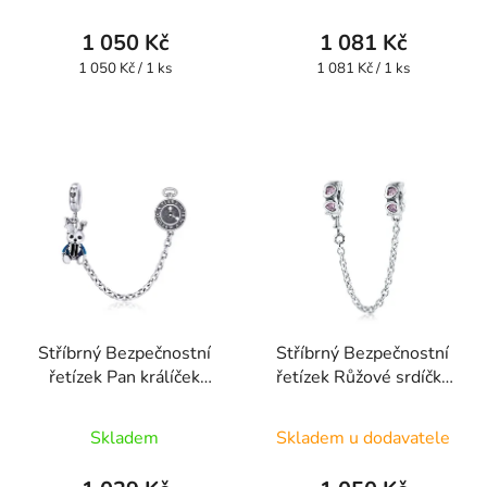
1 050 Kč
1 081 Kč
Měrná
Měrná
1 050 Kč / 1 ks
1 081 Kč / 1 ks
cena:
cena:
Stříbrný Bezpečnostní
Stříbrný Bezpečnostní
řetízek Pan králíček
řetízek Růžové srdíčka
SSB10
SSB4
Průměrné
Skladem
Skladem u dodavatele
hodnocení
produktu