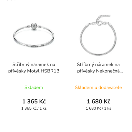
hvězdiček.
Stříbrný náramek na
Stříbrný náramek na
přívěsky Motýl HSBR13
přívěsky Nekonečná
láska UNISBR24
Skladem
Skladem u dodavatele
1 365 Kč
1 680 Kč
Měrná
Měrná
1 365 Kč / 1 ks
1 680 Kč / 1 ks
cena:
cena: