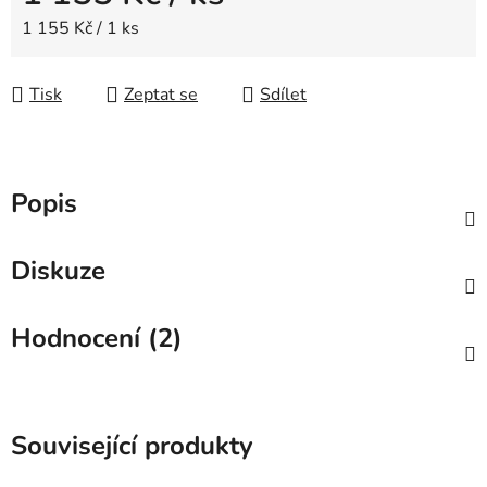
Měrná cena:
1 155 Kč / 1 ks
Tisk
Zeptat se
Sdílet
Popis
Diskuze
Hodnocení (2)
Související produkty