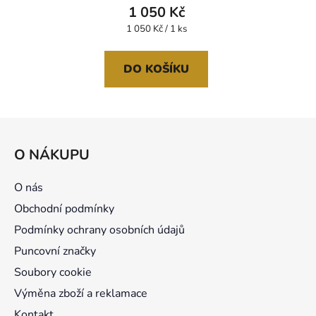
1 050 Kč
Měrná
1 050 Kč / 1 ks
cena:
DO KOŠÍKU
Z
á
O NÁKUPU
p
a
O nás
t
Obchodní podmínky
í
Podmínky ochrany osobních údajů
Puncovní značky
Soubory cookie
Výměna zboží a reklamace
Kontakt