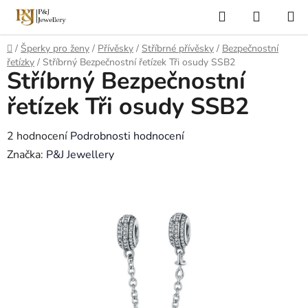
Přejít
Hledat
NÁKUP
na
KOŠÍK
obsah
Domů
/
Šperky pro ženy
/
Přívěsky
/
Stříbrné přívěsky
/
Bezpečnostní
řetízky
/
Stříbrný Bezpečnostní řetízek Tři osudy SSB2
Stříbrný Bezpečnostní
řetízek Tři osudy SSB2
Průměrné
2 hodnocení
Podrobnosti hodnocení
hodnocení
Značka:
P&J Jewellery
produktu
je
5,0
z
5
hvězdiček.