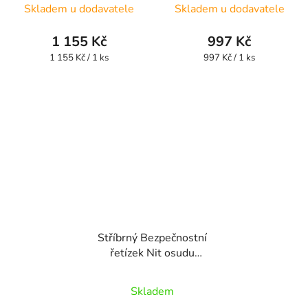
Skladem u dodavatele
Skladem u dodavatele
hodnocení
hodnocení
produktu
produktu
1 155 Kč
997 Kč
je
je
Měrná
Měrná
1 155 Kč / 1 ks
997 Kč / 1 ks
cena:
cena:
5,0
5,0
z
z
5
5
hvězdiček.
hvězdiček.
Stříbrný Bezpečnostní
řetízek Nit osudu
SSB12
Skladem