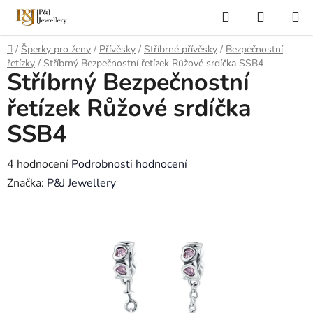
Přejít
Hledat
NÁKUP
na
KOŠÍK
obsah
Domů
/
Šperky pro ženy
/
Přívěsky
/
Stříbrné přívěsky
/
Bezpečnostní
řetízky
/
Stříbrný Bezpečnostní řetízek Růžové srdíčka SSB4
Stříbrný Bezpečnostní
řetízek Růžové srdíčka
SSB4
Průměrné
4 hodnocení
Podrobnosti hodnocení
hodnocení
Značka:
P&J Jewellery
produktu
je
4,8
z
5
hvězdiček.