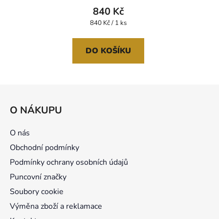
840 Kč
Měrná
840 Kč / 1 ks
cena:
DO KOŠÍKU
Z
á
O NÁKUPU
p
a
O nás
t
Obchodní podmínky
í
Podmínky ochrany osobních údajů
Puncovní značky
Soubory cookie
Výměna zboží a reklamace