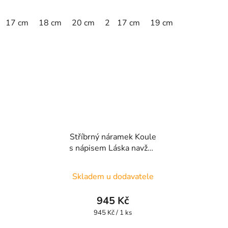
17 cm
18 cm
20 cm
21 cm
17 cm
22 cm
19 cm
Stříbrný náramek Koule
s nápisem Láska navždy
UNISBR10
Skladem u dodavatele
945 Kč
Měrná
945 Kč / 1 ks
cena: