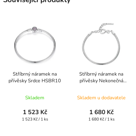
Stříbrný náramek na
Stříbrný náramek na
přívěsky Srdce HSBR10
přívěsky Nekonečná
láska UNISBR24
Skladem
Skladem u dodavatele
1 523 Kč
1 680 Kč
Měrná
Měrná
1 523 Kč / 1 ks
1 680 Kč / 1 ks
cena:
cena: