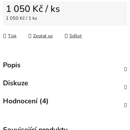
1 050 Kč
/ ks
Měrná cena:
1 050 Kč / 1 ks
Tisk
Zeptat se
Sdílet
Popis
Diskuze
Hodnocení (4)
Související produkty