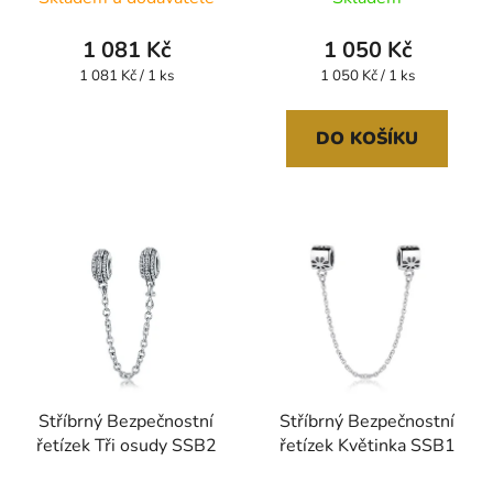
1 081 Kč
1 050 Kč
Měrná
Měrná
1 081 Kč / 1 ks
1 050 Kč / 1 ks
cena:
cena:
DO KOŠÍKU
Stříbrný Bezpečnostní
Stříbrný Bezpečnostní
řetízek Tři osudy SSB2
řetízek Květinka SSB1
Průměrné
Průměrné