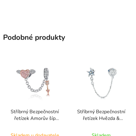
Podobné produkty
Stříbrný Bezpečnostní
Stříbrný Bezpečnostní
řetízek Amorův šíp
řetízek Hvězda &
SSB7
Lastura SSB8
Skladem u dodavatele
Skladem