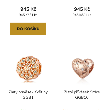
945 Kč
945 Kč
Měrná
Měrná
945 Kč / 1 ks
945 Kč / 1 ks
cena:
cena:
DO KOŠÍKU
Zlatý přívěsek Květiny
Zlatý přívěsek Srdce
GGB1
GGB10