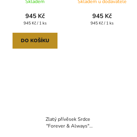
Skladem
Skladem u dodavatele
945 Kč
945 Kč
Měrná
Měrná
945 Kč / 1 ks
945 Kč / 1 ks
cena:
cena:
DO KOŠÍKU
Zlatý přívěsek Srdce
"Forever & Always"
GGB2