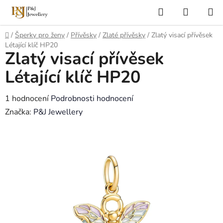
Přejít
Hledat
NÁKUP
na
KOŠÍK
obsah
Domů
/
Šperky pro ženy
/
Přívěsky
/
Zlaté přívěsky
/
Zlatý visací přívěsek
Létající klíč HP20
Zlatý visací přívěsek
Létající klíč HP20
Průměrné
1 hodnocení
Podrobnosti hodnocení
hodnocení
Značka:
P&J Jewellery
produktu
je
5,0
z
5
hvězdiček.