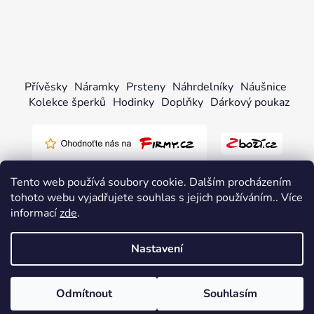
Přívěsky
Náramky
Prsteny
Náhrdelníky
Náušnice
Kolekce šperků
Hodinky
Doplňky
Dárkový poukaz
Tento web používá soubory cookie. Dalším procházením
tohoto webu vyjadřujete souhlas s jejich používáním.. Více
informací
zde
.
Vytvořil Shoptet
Nastavení
Copyright 2026
pandjjewellery.cz
. Všechna práva
vyhrazena.
Upravit nastavení cookies
Odmítnout
Souhlasím
Odstoupit od smlouvy