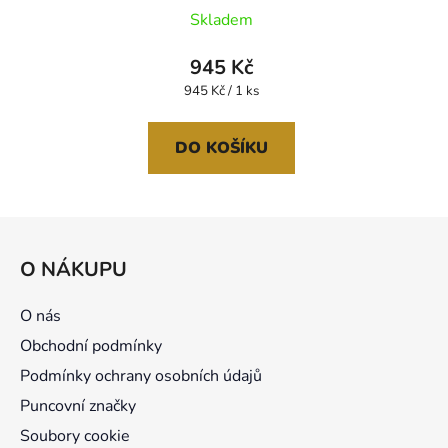
Skladem
945 Kč
Měrná
945 Kč / 1 ks
cena:
DO KOŠÍKU
Z
á
O NÁKUPU
p
a
O nás
t
Obchodní podmínky
í
Podmínky ochrany osobních údajů
Puncovní značky
Soubory cookie