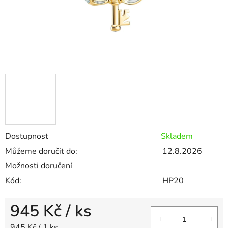
Dostupnost
Skladem
Můžeme doručit do:
12.8.2026
Možnosti doručení
Kód:
HP20
945 Kč
/ ks
Měrná cena:
945 Kč / 1 ks