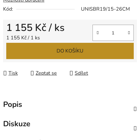
Možnosti doručení
Kód:
UNISBR19/15-26CM
1 155 Kč
/ ks
Měrná cena:
1 155 Kč / 1 ks
DO KOŠÍKU
Tisk
Zeptat se
Sdílet
Popis
Diskuze