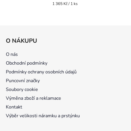
Měrná
1 365 Kč / 1 ks
cena:
Z
á
O NÁKUPU
p
a
O nás
t
Obchodní podmínky
í
Podmínky ochrany osobních údajů
Puncovní značky
Soubory cookie
Výměna zboží a reklamace
Kontakt
Výběr velikosti náramku a prstýnku