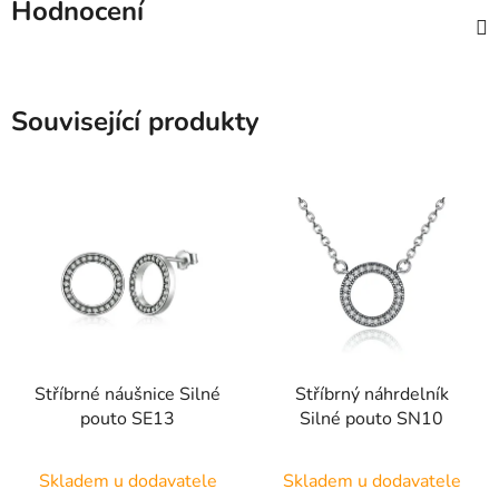
Hodnocení
Související produkty
Stříbrné náušnice Silné
Stříbrný náhrdelník
pouto SE13
Silné pouto SN10
Průměrné
Průměrné
Skladem u dodavatele
Skladem u dodavatele
hodnocení
hodnocení