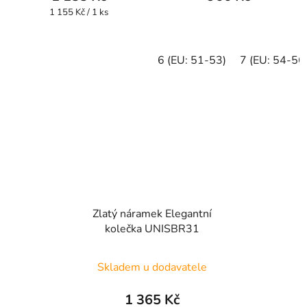
je
Měrná
1 155 Kč / 1 ks
cena:
5,0
z
6 (EU: 51-53)
7 (EU: 54-56
5
hvězdiček.
Zlatý náramek Elegantní
kolečka UNISBR31
Skladem u dodavatele
1 365 Kč