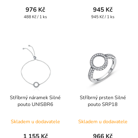
produktu
produktu
976 Kč
945 Kč
je
je
Měrná
Měrná
488 Kč / 1 ks
945 Kč / 1 ks
cena:
cena:
5,0
5,0
z
z
5
5
hvězdiček.
hvězdiček.
Stříbrný náramek Silné
Stříbrný prsten Silné
pouto UNISBR6
pouto SRP18
Průměrné
Skladem u dodavatele
Skladem u dodavatele
hodnocení
produktu
1 155 Kč
966 Kč