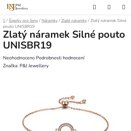
Přejít
Hledat
NÁKUP
na
KOŠÍK
obsah
Domů
/
Šperky pro ženy
/
Náramky
/
Zlaté náramky
/
Zlatý náramek Silné
pouto UNISBR19
Zlatý náramek Silné pouto
UNISBR19
Průměrné
Neohodnoceno
Podrobnosti hodnocení
hodnocení
Značka:
P&J Jewellery
produktu
je
0,0
z
5
hvězdiček.