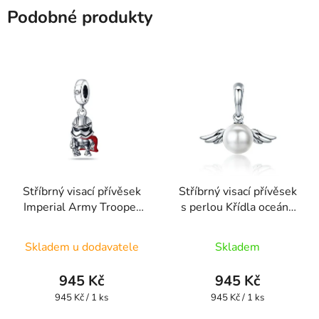
Podobné produkty
Stříbrný visací přívěsek
Stříbrný visací přívěsek
Imperial Army Trooper
s perlou Křídla oceánu
SBSW7
SB25
Skladem u dodavatele
Skladem
945 Kč
945 Kč
Měrná
Měrná
945 Kč / 1 ks
945 Kč / 1 ks
cena:
cena: