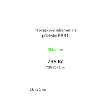
Provázkový náramek na
přívěsky RBR1
Skladem
735 Kč
Měrná
735 Kč / 1 ks
cena:
16-21 cm