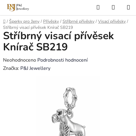
Přejít
Hledat
NÁKUP
na
KOŠÍK
obsah
Domů
/
Šperky pro ženy
/
Přívěsky
/
Stříbrné přívěsky
/
Visací přívěsky
/
Stříbrný visací přívěsek Knírač SB219
Stříbrný visací přívěsek
Knírač SB219
Průměrné
Neohodnoceno
Podrobnosti hodnocení
hodnocení
Značka:
P&J Jewellery
produktu
je
0,0
z
5
hvězdiček.