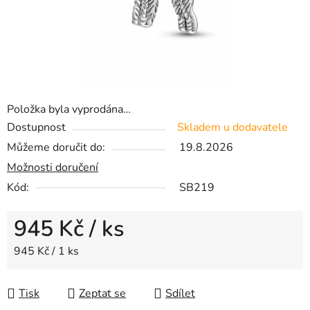
Položka byla vyprodána…
Dostupnost
Skladem u dodavatele
Můžeme doručit do:
19.8.2026
Možnosti doručení
Kód:
SB219
945 Kč
/ ks
Měrná cena:
945 Kč / 1 ks
Tisk
Zeptat se
Sdílet