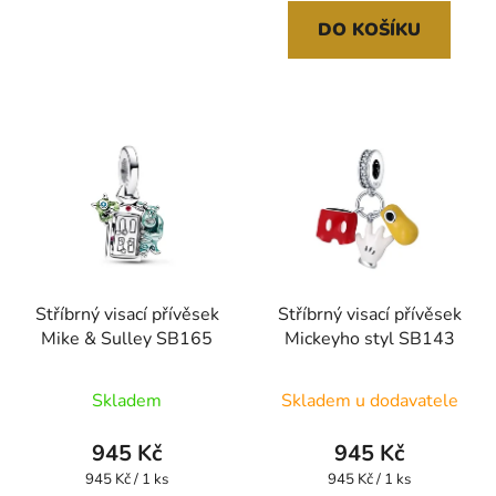
DO KOŠÍKU
Stříbrný visací přívěsek
Stříbrný visací přívěsek
Mike & Sulley SB165
Mickeyho styl SB143
Skladem
Skladem u dodavatele
945 Kč
945 Kč
Měrná
Měrná
945 Kč / 1 ks
945 Kč / 1 ks