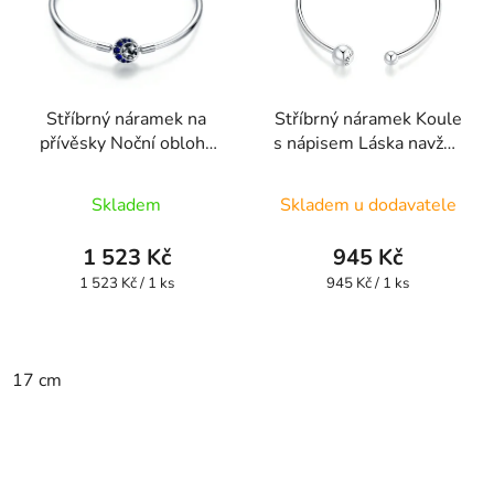
Stříbrný náramek na
Stříbrný náramek Koule
přívěsky Noční obloha
s nápisem Láska navždy
HSBR9
UNISBR10
Skladem
Skladem u dodavatele
1 523 Kč
945 Kč
Měrná
Měrná
1 523 Kč / 1 ks
945 Kč / 1 ks
cena:
cena:
17 cm