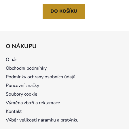
DO KOŠÍKU
Z
á
O NÁKUPU
p
a
O nás
t
Obchodní podmínky
í
Podmínky ochrany osobních údajů
Puncovní značky
Soubory cookie
Výměna zboží a reklamace
Kontakt
Výběr velikosti náramku a prstýnku