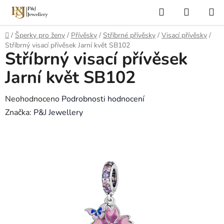
Přejít
Hledat
NÁKUP
na
KOŠÍK
obsah
Domů
/
Šperky pro ženy
/
Přívěsky
/
Stříbrné přívěsky
/
Visací přívěsky
/
Stříbrný visací přívěsek Jarní květ SB102
Stříbrný visací přívěsek
Jarní květ SB102
Průměrné
Neohodnoceno
Podrobnosti hodnocení
hodnocení
Značka:
P&J Jewellery
produktu
je
0,0
z
5
hvězdiček.