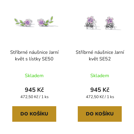
Stříbrné náušnice Jarní
Stříbrné náušnice Jarní
květ s lístky SE50
květ SE52
Skladem
Skladem
945 Kč
945 Kč
Měrná
Měrná
472,50 Kč / 1 ks
472,50 Kč / 1 ks
cena:
cena:
DO KOŠÍKU
DO KOŠÍKU