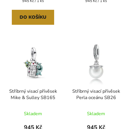
Měrná
Měrná
945 Kč / 1 ks
945 Kč / 1 ks
cena:
cena:
DO KOŠÍKU
Stříbrný visací přívěsek
Stříbrný visací přívěsek
Mike & Sulley SB165
Perla oceánu SB26
Skladem
Skladem
945 Kč
945 Kč