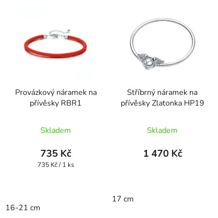
Provázkový náramek na
Stříbrný náramek na
přívěsky RBR1
přívěsky Zlatonka HP19
Skladem
Skladem
735 Kč
1 470 Kč
Měrná
735 Kč / 1 ks
cena:
17 cm
16-21 cm