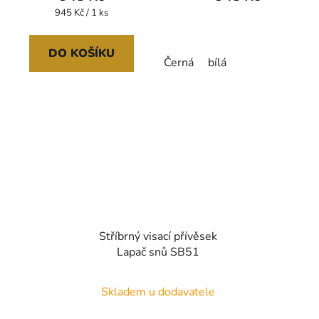
Měrná
945 Kč / 1 ks
cena:
DO KOŠÍKU
Černá
bílá
Stříbrný visací přívěsek
Lapač snů SB51
Skladem u dodavatele