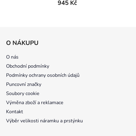
945 Kč
Z
á
O NÁKUPU
p
a
O nás
t
Obchodní podmínky
í
Podmínky ochrany osobních údajů
Puncovní značky
Soubory cookie
Výměna zboží a reklamace
Kontakt
Výběr velikosti náramku a prstýnku