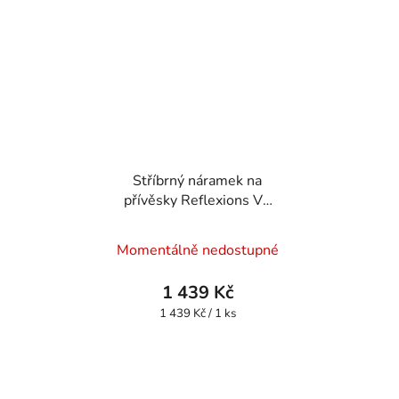
Stříbrný náramek na
přívěsky Reflexions V2
RFBR02
Momentálně nedostupné
1 439 Kč
Měrná
1 439 Kč / 1 ks
cena: