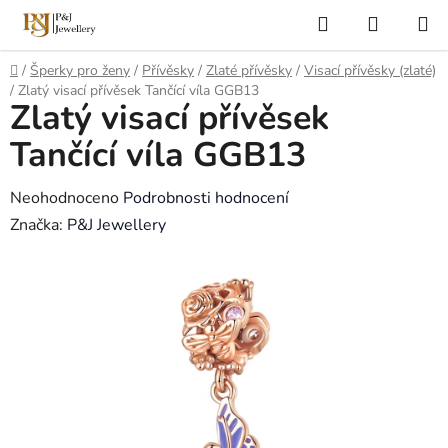
Přejít
Hledat
NÁKUP
na
KOŠÍK
obsah
Domů
/
Šperky pro ženy
/
Přívěsky
/
Zlaté přívěsky
/
Visací přívěsky (zlaté)
/
Zlatý visací přívěsek Tančící víla GGB13
Zlatý visací přívěsek
Tančící víla GGB13
Průměrné
Neohodnoceno
Podrobnosti hodnocení
hodnocení
Značka:
P&J Jewellery
produktu
je
0,0
z
5
hvězdiček.