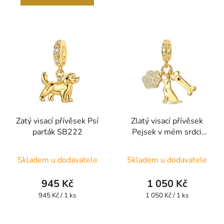
Zatý visací přívěsek Psí
Zlatý visací přívěsek
parťák SB222
Pejsek v mém srdci
SB207
Skladem u dodavatele
Skladem u dodavatele
945 Kč
1 050 Kč
Měrná
Měrná
945 Kč / 1 ks
1 050 Kč / 1 ks
cena:
cena: