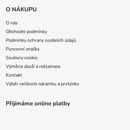
á
O NÁKUPU
p
a
O nás
t
Obchodní podmínky
í
Podmínky ochrany osobních údajů
Puncovní značky
Soubory cookie
Výměna zboží a reklamace
Kontakt
Výběr velikosti náramku a prstýnku
Přijímáme online platby