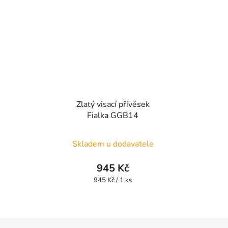
Zlatý visací přívěsek
Fialka GGB14
Skladem u dodavatele
945 Kč
Měrná
945 Kč / 1 ks
cena:
Z