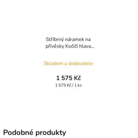
Stříbrný náramek na
přívěsky Kočičí hlava
HSBR5
Skladem u dodavatele
1 575 Kč
Měrná
1 575 Kč / 1 ks
cena:
Podobné produkty