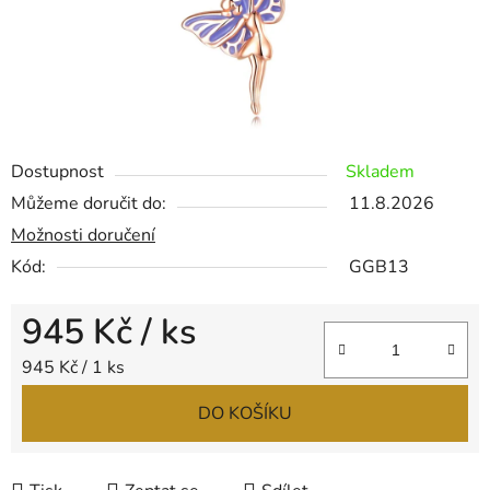
Dostupnost
Skladem
Můžeme doručit do:
11.8.2026
Možnosti doručení
Kód:
GGB13
945 Kč
/ ks
Měrná cena:
945 Kč / 1 ks
DO KOŠÍKU