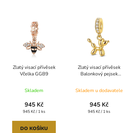
Zlatý visací přívěsek
Zlatý visací přívěsek
Včelka GGB9
Balonkový pejsek
SB212
Skladem
Skladem u dodavatele
945 Kč
945 Kč
Měrná
Měrná
945 Kč / 1 ks
945 Kč / 1 ks
cena:
cena:
DO KOŠÍKU