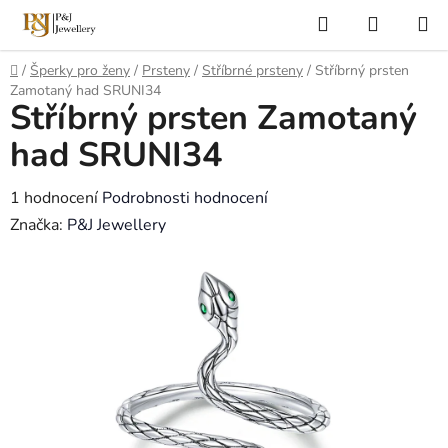
Přejít
Hledat
NÁKUP
na
KOŠÍK
obsah
Domů
/
Šperky pro ženy
/
Prsteny
/
Stříbrné prsteny
/
Stříbrný prsten
Zamotaný had SRUNI34
Stříbrný prsten Zamotaný
had SRUNI34
Průměrné
1 hodnocení
Podrobnosti hodnocení
hodnocení
Značka:
P&J Jewellery
produktu
je
5,0
z
5
hvězdiček.