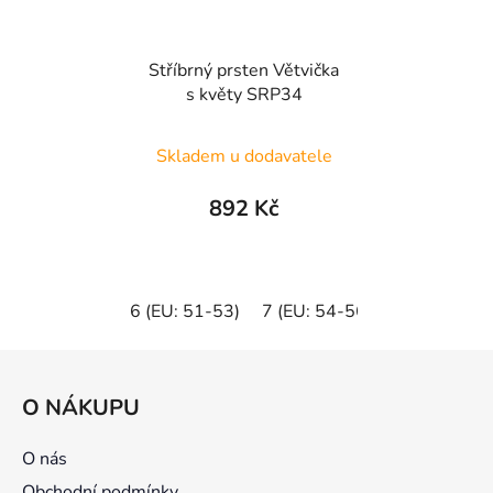
Stříbrný prsten Větvička
s květy SRP34
Skladem u dodavatele
892 Kč
6 (EU: 51-53)
7 (EU: 54-56)
8 (EU: 57-5
Z
á
O NÁKUPU
p
a
O nás
t
Obchodní podmínky