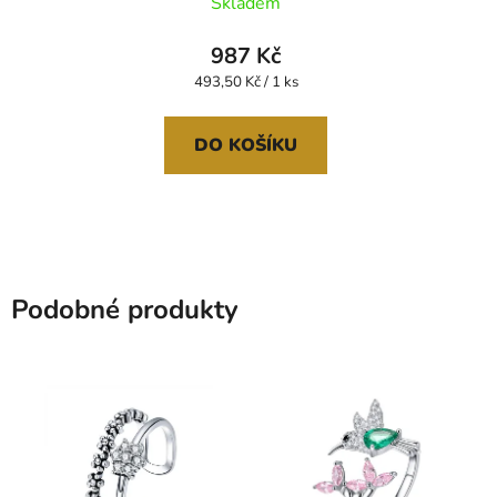
Skladem
987 Kč
Měrná
493,50 Kč / 1 ks
cena:
DO KOŠÍKU
Podobné produkty