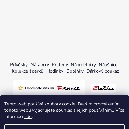
Přívěsky
Náramky
Prsteny
Náhrdelníky
Náušnice
Kolekce šperků
Hodinky
Doplňky
Dárkový poukaz
Tento web používá soubory cookie. Dalším procházením
tohoto webu vyjadřujete souhlas s jejich používáním.. Více
informací
zde
.