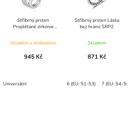
Stříbrný prsten
Stříbrný prsten Láska
Proplétané zirkonie
bez hranic SRP2
SRUNI26
Průměrné
Průměrné
Skladem u dodavatele
Skladem
hodnocení
hodnocení
produktu
produktu
945 Kč
871 Kč
je
je
5,0
5,0
z
z
Univerzální
6 (EU: 51-53)
7 (EU: 54-56
5
5
hvězdiček.
hvězdiček.