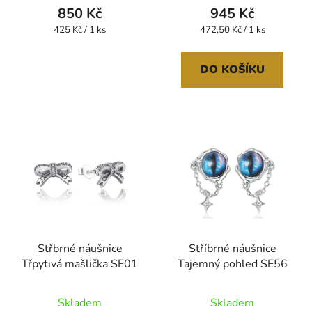
produktu
850 Kč
945 Kč
je
Měrná
Měrná
425 Kč / 1 ks
472,50 Kč / 1 ks
cena:
cena:
5,0
z
DO KOŠÍKU
5
hvězdiček.
Střbrné náušnice
Stříbrné náušnice
Třpytivá mašlička SE01
Tajemný pohled SE56
Průměrné
Skladem
Skladem
hodnocení