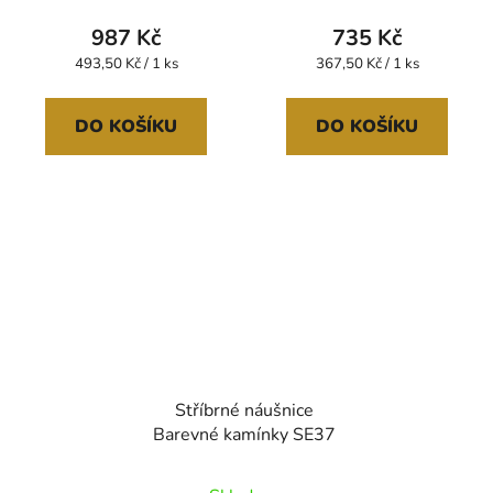
produktu
987 Kč
735 Kč
je
Měrná
Měrná
493,50 Kč / 1 ks
367,50 Kč / 1 ks
cena:
cena:
5,0
z
DO KOŠÍKU
DO KOŠÍKU
5
hvězdiček.
Stříbrné náušnice
Barevné kamínky SE37