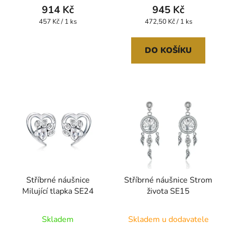
914 Kč
945 Kč
Měrná
Měrná
457 Kč / 1 ks
472,50 Kč / 1 ks
cena:
cena:
DO KOŠÍKU
Stříbrné náušnice
Stříbrné náušnice Strom
Milující tlapka SE24
života SE15
Skladem
Skladem u dodavatele