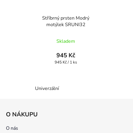
Stříbrný prsten Modrý
motýlek SRUNI32
Skladem
945 Kč
Měrná
945 Kč / 1 ks
cena:
Univerzální
Z
á
O NÁKUPU
p
a
O nás