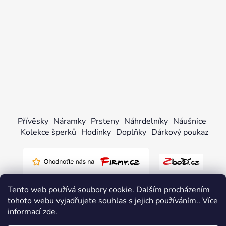
Přívěsky
Náramky
Prsteny
Náhrdelníky
Náušnice
Kolekce šperků
Hodinky
Doplňky
Dárkový poukaz
Tento web používá soubory cookie. Dalším procházením
tohoto webu vyjadřujete souhlas s jejich používáním.. Více
informací
zde
.