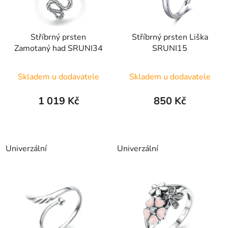
Stříbrný prsten
Stříbrný prsten Liška
Zamotaný had SRUNI34
SRUNI15
Průměrné
Skladem u dodavatele
Skladem u dodavatele
hodnocení
produktu
1 019 Kč
850 Kč
je
5,0
z
Univerzální
Univerzální
5
hvězdiček.