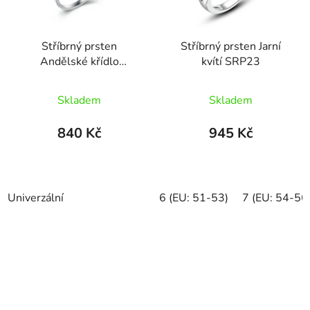
Stříbrný prsten
Stříbrný prsten Jarní
Andělské křídlo
kvítí SRP23
SRUNI8
Průměrné
Skladem
Skladem
hodnocení
produktu
840 Kč
945 Kč
je
5,0
z
Univerzální
6 (EU: 51-53)
7 (EU: 54-56
5
hvězdiček.