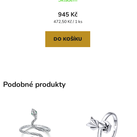
945 Kč
Měrná
472,50 Kč / 1 ks
cena:
DO KOŠÍKU
Podobné produkty