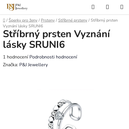
Přejít
Hledat
NÁKUP
na
KOŠÍK
obsah
Domů
/
Šperky pro ženy
/
Prsteny
/
Stříbrné prsteny
/
Stříbrný prsten
Vyznání lásky SRUNI6
Stříbrný prsten Vyznání
lásky SRUNI6
Průměrné
1 hodnocení
Podrobnosti hodnocení
hodnocení
Značka:
P&J Jewellery
produktu
je
5,0
z
5
hvězdiček.