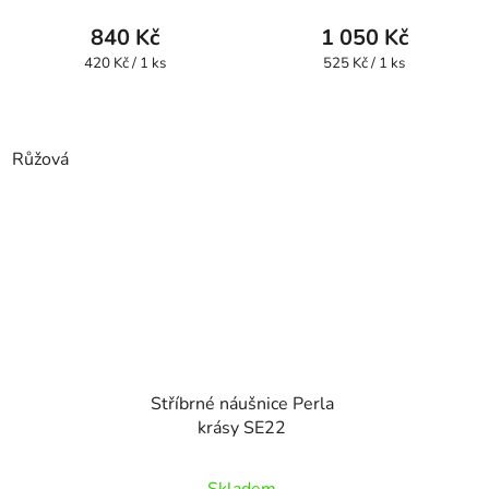
840 Kč
1 050 Kč
Měrná
Měrná
420 Kč / 1 ks
525 Kč / 1 ks
cena:
cena:
Růžová
Stříbrné náušnice Perla
krásy SE22
Skladem