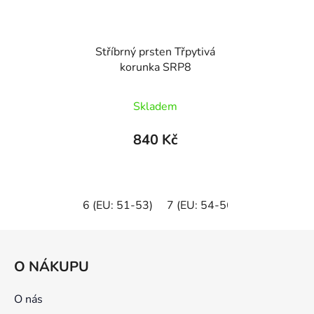
Stříbrný prsten Třpytivá
korunka SRP8
Skladem
840 Kč
6 (EU: 51-53)
7 (EU: 54-56)
8 (EU: 57-5
Z
á
O NÁKUPU
p
a
O nás
t