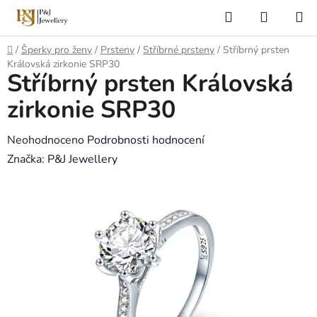
Přejít
Hledat
NÁKUP
na
KOŠÍK
obsah
Domů
/
Šperky pro ženy
/
Prsteny
/
Stříbrné prsteny
/
Stříbrný prsten
Královská zirkonie SRP30
Stříbrný prsten Královská
zirkonie SRP30
Průměrné
Neohodnoceno
Podrobnosti hodnocení
hodnocení
Značka:
P&J Jewellery
produktu
je
0,0
z
5
hvězdiček.