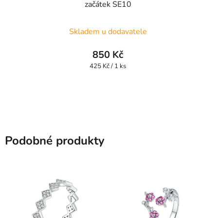
začátek SE10
Skladem u dodavatele
850 Kč
Měrná
425 Kč / 1 ks
cena:
Podobné produkty