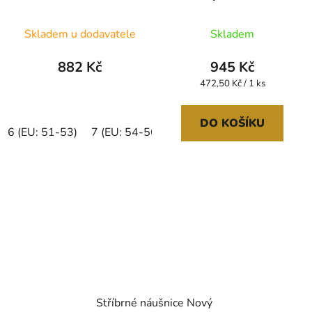
Skladem u dodavatele
Skladem
882 Kč
945 Kč
Měrná
472,50 Kč / 1 ks
cena:
DO KOŠÍKU
6 (EU: 51-53)
7 (EU: 54-56)
8 (EU: 57-58)
Stříbrné náušnice Nový