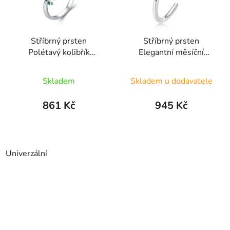
Stříbrný prsten
Stříbrný prsten
Polétavý kolibřík
Elegantní měsíční
SRUNI11
kámen SRUNI37
Průměrné
Skladem
Skladem u dodavatele
hodnocení
produktu
861 Kč
945 Kč
je
5,0
z
Univerzální
5
hvězdiček.