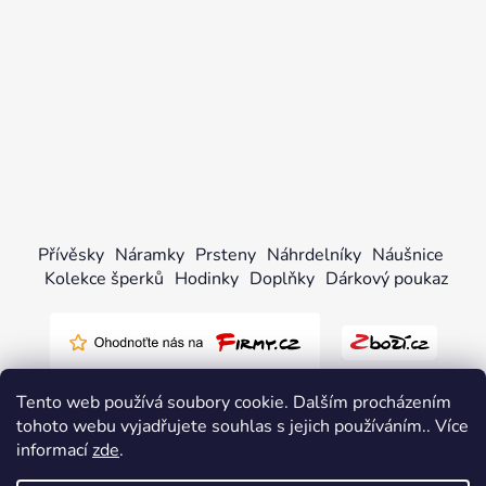
Přívěsky
Náramky
Prsteny
Náhrdelníky
Náušnice
Kolekce šperků
Hodinky
Doplňky
Dárkový poukaz
Tento web používá soubory cookie. Dalším procházením
tohoto webu vyjadřujete souhlas s jejich používáním.. Více
informací
zde
.