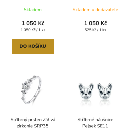
Průměrné
Skladem
Skladem u dodavatele
hodnocení
produktu
1 050 Kč
1 050 Kč
je
Měrná
Měrná
1 050 Kč / 1 ks
525 Kč / 1 ks
cena:
cena:
5,0
z
DO KOŠÍKU
5
hvězdiček.
Stříbrný prsten Zářivá
Stříbrné náušnice
zirkonie SRP35
Pejsek SE11