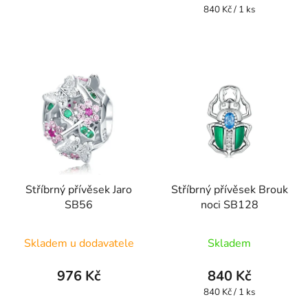
Měrná
840 Kč / 1 ks
cena:
Stříbrný přívěsek Jaro
Stříbrný přívěsek Brouk
SB56
noci SB128
Skladem u dodavatele
Skladem
976 Kč
840 Kč
Měrná
840 Kč / 1 ks
cena: