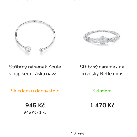
hvězdiček.
Stříbrný náramek Koule
Stříbrný náramek na
s nápisem Láska navždy
přívěsky Reflexions
UNISBR10
Rozkvetlá elegance
Průměrné
RFBR03
Skladem u dodavatele
Skladem
hodnocení
produktu
945 Kč
1 470 Kč
je
Měrná
945 Kč / 1 ks
cena:
5,0
z
17 cm
5