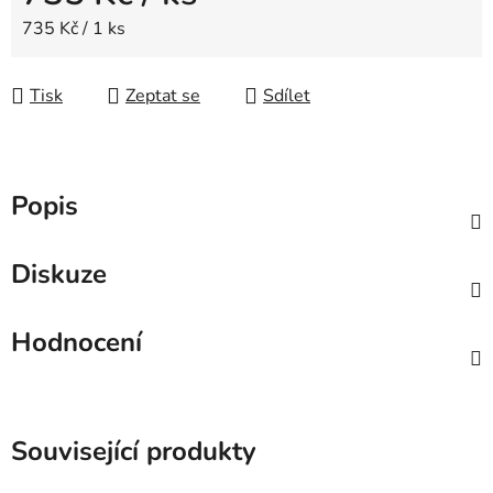
Měrná cena:
735 Kč / 1 ks
Tisk
Zeptat se
Sdílet
Popis
Diskuze
Hodnocení
Související produkty