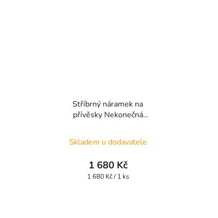
hvězdiček.
Stříbrný náramek na
přívěsky Nekonečná
láska UNISBR24
Skladem u dodavatele
1 680 Kč
Měrná
1 680 Kč / 1 ks
cena: