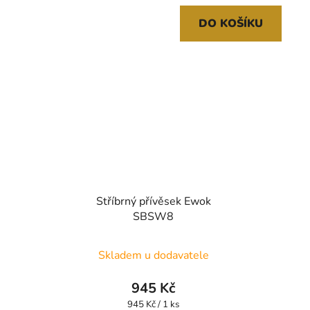
DO KOŠÍKU
Stříbrný přívěsek Ewok
SBSW8
Skladem u dodavatele
945 Kč
Měrná
945 Kč / 1 ks