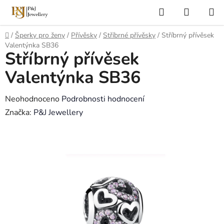
Přejít
Hledat
NÁKUP
na
KOŠÍK
obsah
Domů
/
Šperky pro ženy
/
Přívěsky
/
Stříbrné přívěsky
/
Stříbrný přívěsek
Valentýnka SB36
Stříbrný přívěsek
Valentýnka SB36
Průměrné
Neohodnoceno
Podrobnosti hodnocení
hodnocení
Značka:
P&J Jewellery
produktu
je
0,0
z
5
hvězdiček.