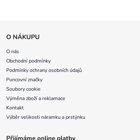
cena:
Z
á
O NÁKUPU
p
a
O nás
t
Obchodní podmínky
í
Podmínky ochrany osobních údajů
Puncovní značky
Soubory cookie
Výměna zboží a reklamace
Kontakt
Výběr velikosti náramku a prstýnku
Přijímáme online platby