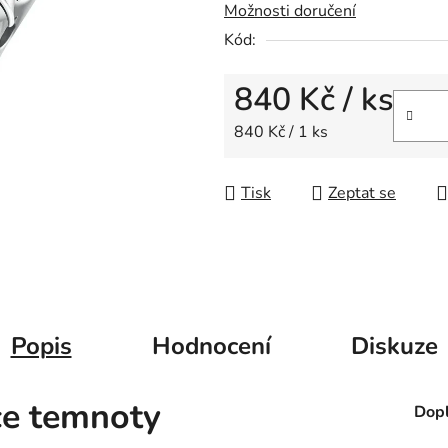
Možnosti doručení
z
5
Kód:
hvězdiček.
840 Kč
/ ks
Měrná cena:
840 Kč / 1 ks
Tisk
Zeptat se
Popis
Hodnocení
Diskuze
ce temnoty
Dopl