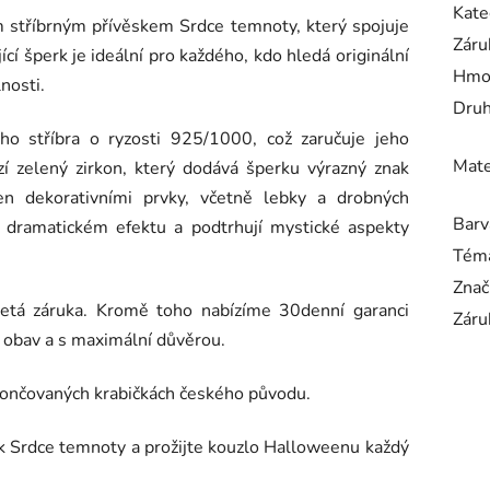
Kate
 stříbrným přívěskem Srdce temnoty, který spojuje
Záru
í šperk je ideální pro každého, kdo hledá originální
Hmo
nosti.
Druh
ího stříbra o ryzosti 925/1000, což zaručuje jeho
Mate
zí zelený zirkon, který dodává šperku výrazný znak
en dekorativními prvky, včetně lebky a drobných
Barv
a dramatickém efektu a podtrhují mystické aspekty
Tém
Znač
etá záruka.
Kromě toho nabízíme 30denní garanci
Záru
 obav a s maximální důvěrou.
okončovaných krabičkách českého původu.
sek Srdce temnoty a prožijte kouzlo Halloweenu každý