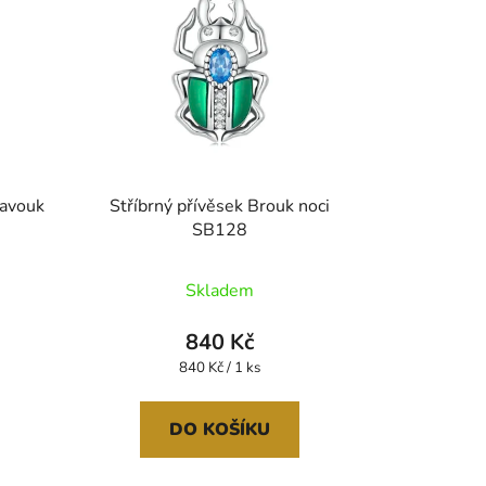
pavouk
Stříbrný přívěsek Brouk noci
SB128
Skladem
840 Kč
Měrná
840 Kč / 1 ks
cena:
DO KOŠÍKU