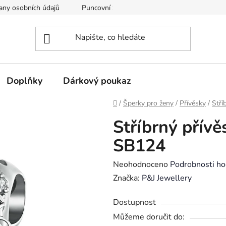
any osobních údajů
Puncovní značky
Soubory cookie
Doplňky
Dárkový poukaz
Domů
/
Šperky pro ženy
/
Přívěsky
/
Stří
Stříbrný přív
SB124
Průměrné
Neohodnoceno
Podrobnosti ho
hodnocení
Značka:
P&J Jewellery
produktu
Dostupnost
je
Můžeme doručit do:
0,0