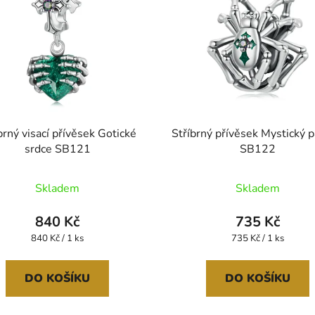
brný visací přívěsek Gotické
Stříbrný přívěsek Mystický 
srdce SB121
SB122
Skladem
Skladem
840 Kč
735 Kč
Měrná
Měrná
840 Kč / 1 ks
735 Kč / 1 ks
cena:
cena:
DO KOŠÍKU
DO KOŠÍKU