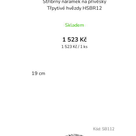
Stříbrný náramek na přívěsky
Třpytivé hvězdy HSBR12
Skladem
1 523 Kč
Měrná
1 523 Kč / 1 ks
cena:
19 cm
Kód:
SB112