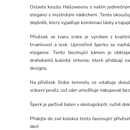
Oslavte kouzlo Halloweenu s naším jedinečným
eleganci s mystickým nádechem. Tento okouzlujíc
doplněk, který vyjadřuje kombinaci lásky a tajupl
Přívěsek ve tvaru srdce je vyroben z kvalitn
trvanlivost a lesk. Uprostřed šperku se nachá
elegance. Tento fascinující kámen je obklop
drahokamů kubické zirkonie, které přidávají n
designu.
Na přívěsek Srdce temnoty se vztahuje dvoul
vrácení peněz, což vám umožňuje nakupovat bez
Šperk je pečlivě balen v ekologických, ručně d
Přidejte do své kolekce tento fascinující přívě
den!