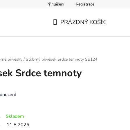
Přihlášení
Registrace
Výměna zboží a reklamace
Kontakt
Výběr velikosti náramk
PRÁZDNÝ KOŠÍK
NÁKUPNÍ
KOŠÍK
brné přívěsky
/
Stříbrný přívěsek Srdce temnoty SB124
ěsek Srdce temnoty
dnocení
Skladem
11.8.2026