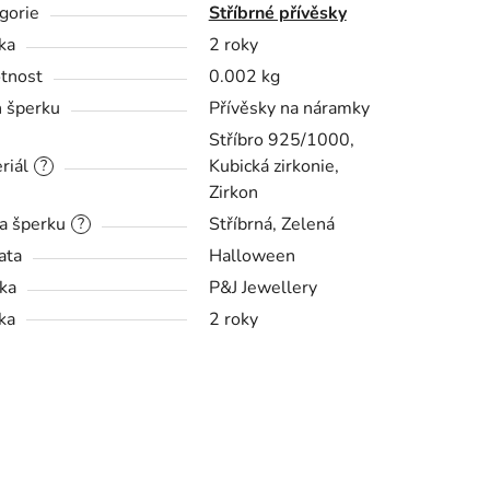
gorie
Stříbrné přívěsky
ka
2 roky
tnost
0.002 kg
 šperku
Přívěsky na náramky
Stříbro 925/1000,
riál
Kubická zirkonie,
?
Zirkon
a šperku
Stříbrná, Zelená
?
ata
Halloween
ka
P&J Jewellery
ka
2 roky