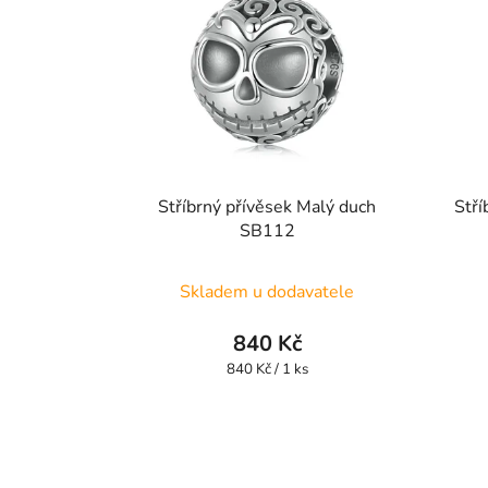
Stříbrný přívěsek Malý duch
Stří
SB112
Skladem u dodavatele
840 Kč
Měrná
840 Kč / 1 ks
cena: