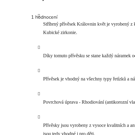
Průměrné
hodnocení
1 hodnocení
produktu
je
Stříbrný přívěsek Královnin květ je vyrobený z 
5,0
z
Kubické zirkonie.
5
hvězdiček.
Díky tomuto přívěsku se stane každý náramek 
Přívěsek je vhodný na všechny typy řetízků a n
Povrchová úprava - Rhodiování (antikorozní vlas
Přívěsky jsou vyrobeny z vysoce kvalitních a ant
jsou tedy vhodné i pro děti.