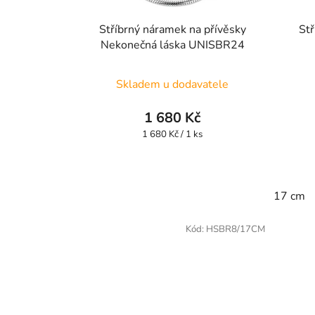
Stříbrný náramek na přívěsky
Stř
Nekonečná láska UNISBR24
Skladem u dodavatele
1 680 Kč
Měrná
1 680 Kč / 1 ks
cena:
17 cm
Kód:
HSBR8/17CM