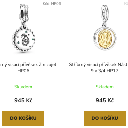
Kód:
HP06
K
brný visací přívěsek Zmizojel
Stříbrný visací přívěsek Nás
HP06
9 a 3/4 HP17
Skladem
Skladem
945 Kč
945 Kč
DO KOŠÍKU
DO KOŠÍKU