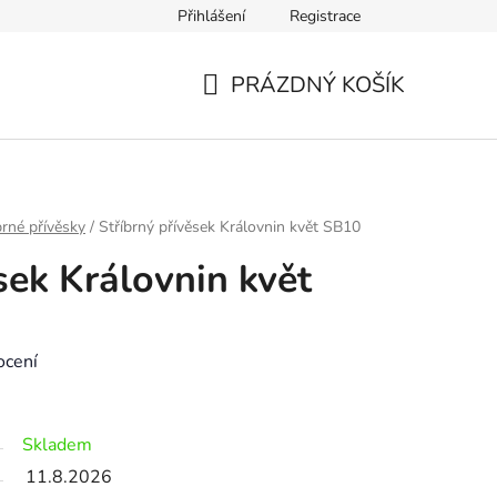
Přihlášení
Registrace
Výměna zboží a reklamace
Kontakt
Výběr velikosti náramk
PRÁZDNÝ KOŠÍK
NÁKUPNÍ
KOŠÍK
brné přívěsky
/
Stříbrný přívěsek Královnin květ SB10
sek Královnin květ
ocení
Skladem
11.8.2026