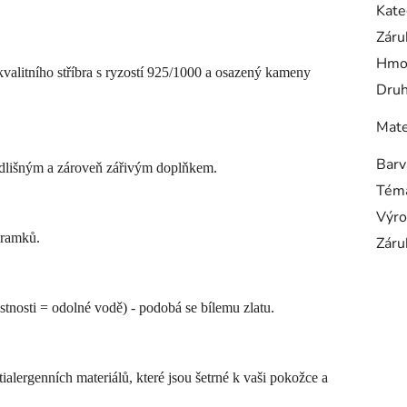
Kate
Záru
Hmo
kvalitního stříbra s ryzostí 925/1000 a osazený kameny
Druh
Mate
Barv
odlišným a zároveň zářivým doplňkem.
Tém
Výro
áramků.
Záru
tnosti = odolné vodě) - podobá se bílemu zlatu.
ialergenních materiálů, které jsou šetrné k vaši pokožce a