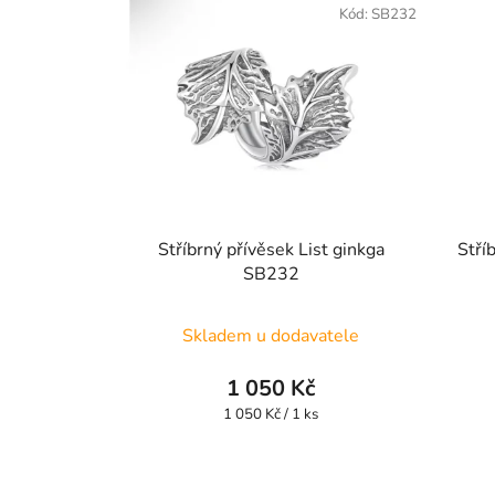
Kód:
SB232
Stříbrný přívěsek List ginkga
Stří
SB232
Skladem u dodavatele
1 050 Kč
Měrná
1 050 Kč / 1 ks
cena: