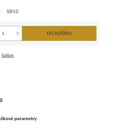
SB10
DO KOŠÍKU
Sdílet
e
ňkové parametry