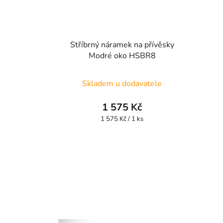
Stříbrný náramek na přívěsky
Modré oko HSBR8
Skladem u dodavatele
1 575 Kč
Měrná
1 575 Kč / 1 ks
cena: