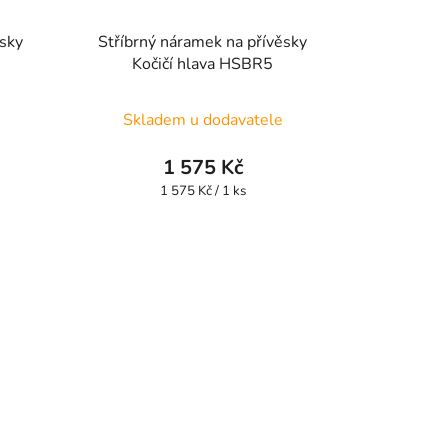
ěsky
Stříbrný náramek na přívěsky
Kočičí hlava HSBR5
Skladem u dodavatele
1 575 Kč
Měrná
1 575 Kč / 1 ks
cena: