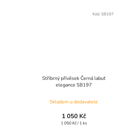
Kód:
SB197
Stříbrný přívěsek Černá labuť
elegance SB197
Skladem u dodavatele
1 050 Kč
Měrná
1 050 Kč / 1 ks
cena: