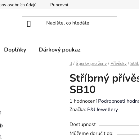
any osobních údajů
Puncovní značky
Soubory cookie
Doplňky
Dárkový poukaz
Domů
/
Šperky pro ženy
/
Přívěsky
/
Stří
Stříbrný přívě
SB10
Průměrné
1 hodnocení
Podrobnosti hodn
hodnocení
Značka:
P&J Jewellery
produktu
Dostupnost
je
Můžeme doručit do:
5,0