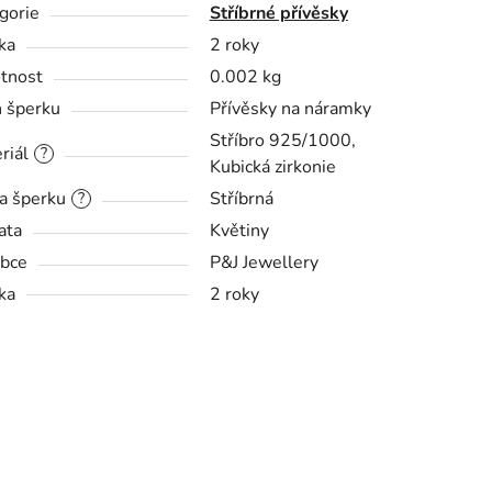
gorie
Stříbrné přívěsky
ka
2 roky
tnost
0.002 kg
 šperku
Přívěsky na náramky
Stříbro 925/1000,
riál
?
Kubická zirkonie
a šperku
Stříbrná
?
ata
Květiny
bce
P&J Jewellery
ka
2 roky