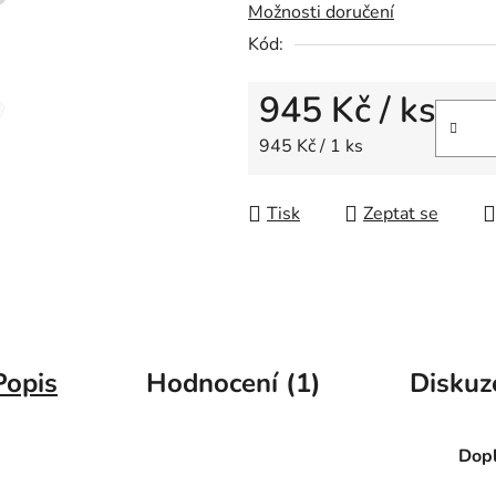
Možnosti doručení
z
5
Kód:
hvězdiček.
945 Kč
/ ks
Měrná cena:
945 Kč / 1 ks
Tisk
Zeptat se
Popis
Hodnocení (1)
Diskuz
Dopl