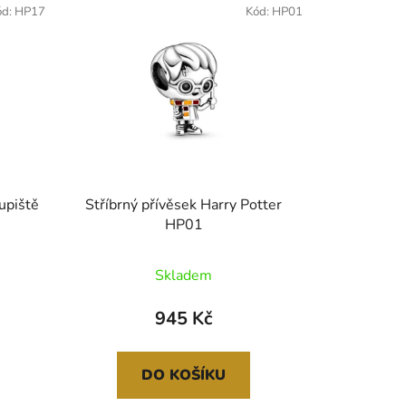
ód:
HP17
Kód:
HP01
tupiště
Stříbrný přívěsek Harry Potter
HP01
Skladem
945 Kč
DO KOŠÍKU