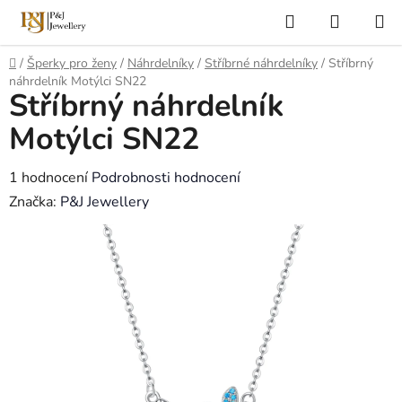
Přejít
Hledat
NÁKUP
na
KOŠÍK
obsah
Domů
/
Šperky pro ženy
/
Náhrdelníky
/
Stříbrné náhrdelníky
/
Stříbrný
náhrdelník Motýlci SN22
Stříbrný náhrdelník
Motýlci SN22
Průměrné
1 hodnocení
Podrobnosti hodnocení
hodnocení
Značka:
P&J Jewellery
produktu
je
5,0
z
5
hvězdiček.