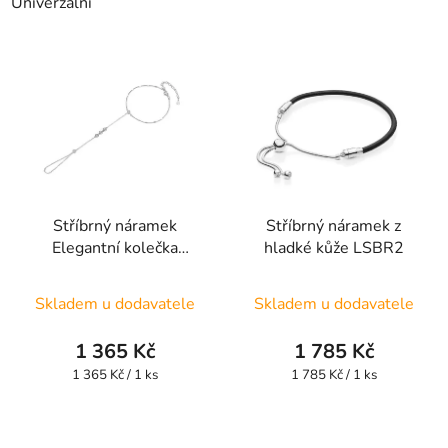
Univerzální
Stříbrný náramek
Stříbrný náramek z
Elegantní kolečka
hladké kůže LSBR2
UNISBR30
Skladem u dodavatele
Skladem u dodavatele
1 365 Kč
1 785 Kč
Měrná
Měrná
1 365 Kč / 1 ks
1 785 Kč / 1 ks
cena:
cena: