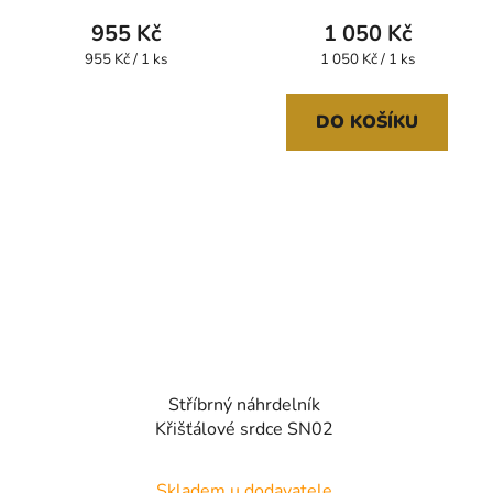
produktu
955 Kč
1 050 Kč
je
Měrná
Měrná
955 Kč / 1 ks
1 050 Kč / 1 ks
cena:
cena:
5,0
z
DO KOŠÍKU
5
hvězdiček.
Stříbrný náhrdelník
Křišťálové srdce SN02
Skladem u dodavatele