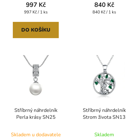
produktu
997 Kč
840 Kč
je
Měrná
Měrná
997 Kč / 1 ks
840 Kč / 1 ks
cena:
cena:
5,0
z
DO KOŠÍKU
5
hvězdiček.
Stříbrný náhrdelník
Stříbrný náhrdelník
Perla krásy SN25
Strom života SN13
Průměrné
Skladem u dodavatele
Skladem
hodnocení