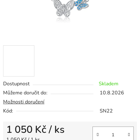
Dostupnost
Skladem
Můžeme doručit do:
10.8.2026
Možnosti doručení
Kód:
SN22
1 050 Kč
/ ks
Měrná cena:
1 050 Kč / 1 ks