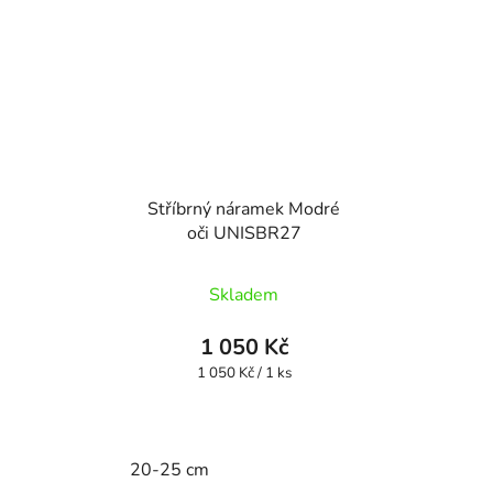
Stříbrný náramek Modré
oči UNISBR27
Skladem
1 050 Kč
Měrná
1 050 Kč / 1 ks
cena:
20-25 cm