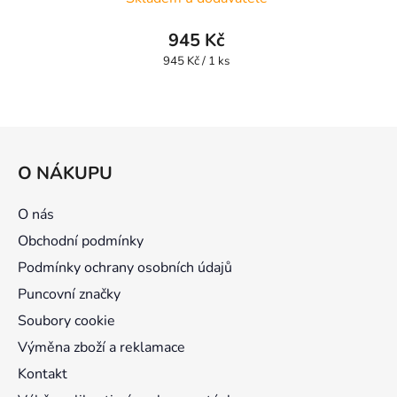
945 Kč
Měrná
945 Kč / 1 ks
cena:
Z
á
O NÁKUPU
p
a
O nás
t
Obchodní podmínky
í
Podmínky ochrany osobních údajů
Puncovní značky
Soubory cookie
Výměna zboží a reklamace
Kontakt