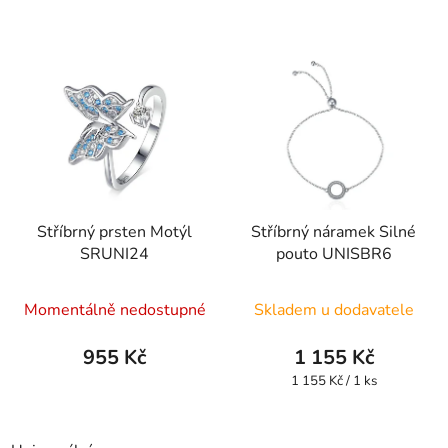
Stříbrný prsten Motýl
Stříbrný náramek Silné
SRUNI24
pouto UNISBR6
Momentálně nedostupné
Skladem u dodavatele
955 Kč
1 155 Kč
Měrná
1 155 Kč / 1 ks
cena: