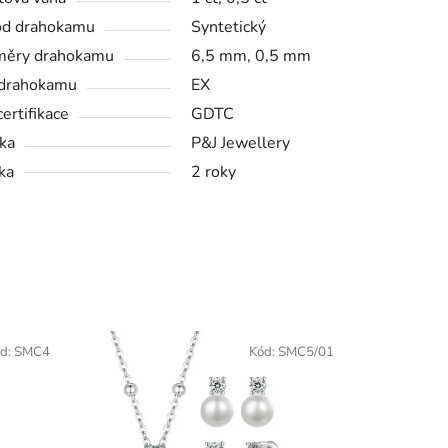
od drahokamu
Syntetický
měry drahokamu
6,5 mm, 0,5 mm
drahokamu
EX
certifikace
GDTC
ka
P&J Jewellery
ka
2 roky
d:
SMC4
Kód:
SMC5/01