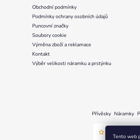
t
Obchodní podmínky
í
Podmínky ochrany osobních údajů
Puncovní značky
Soubory cookie
Výměna zboží a reklamace
Kontakt
Výběr velikosti náramku a prstýnku
Přívěsky
Náramky
P
Tento web p