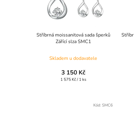
Stříbrná moissanitová sada šperků
Stříb
Zářící slza SMC1
Skladem u dodavatele
3 150 Kč
Měrná
1 575 Kč / 1 ks
cena:
Kód:
SMC6