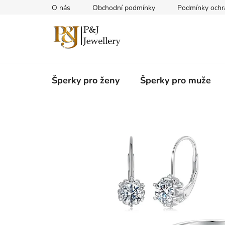
Přejít
O nás
Obchodní podmínky
Podmínky ochr
na
obsah
Šperky pro ženy
Šperky pro muže