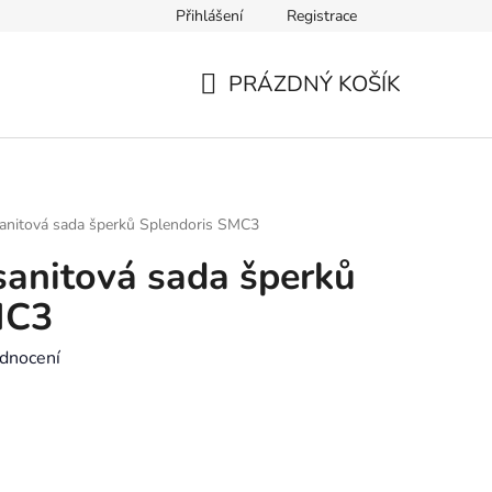
Přihlášení
Registrace
Výměna zboží a reklamace
Kontakt
Výběr velikosti náramk
PRÁZDNÝ KOŠÍK
NÁKUPNÍ
KOŠÍK
sanitová sada šperků Splendoris SMC3
sanitová sada šperků
MC3
dnocení