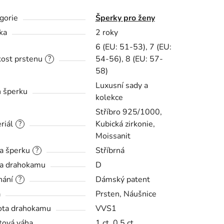
gorie
Šperky pro ženy
ka
2 roky
6 (EU: 51-53), 7 (EU:
kost prstenu
54-56), 8 (EU: 57-
?
58)
Luxusní sady a
 šperku
kolekce
Stříbro 925/1000,
riál
Kubická zirkonie,
?
Moissanit
a šperku
Stříbrná
?
a drahokamu
D
nání
Dámský patent
?
a
Prsten, Náušnice
ota drahokamu
VVS1
tová váha
1 ct, 0,5 ct