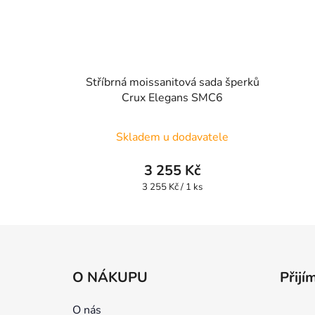
Stříbrná moissanitová sada šperků
Crux Elegans SMC6
Skladem u dodavatele
3 255 Kč
Měrná
3 255 Kč / 1 ks
cena:
Z
á
O NÁKUPU
Přijí
p
a
O nás