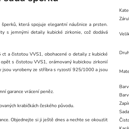
Kate
Záru
šperků, která spojuje elegantní náušnice a prsten.
ty s jemnými detaily kubické zirkonie, což dodává
Veli
Druh
 ct a čistotou VVS1, obohacené o detaily z kubické
t, opět s čistotou VVS1, orámovaný kubickou zirkonií
y jsou vyrobeny ze stříbra s ryzostí 925/1000 a jsou
Mate
Barv
nní garance vrácení peněz.
Barv
Zapí
čovaných krabičkách českého původu.
Sad
ance. Objednejte si ji ještě dnes a nechte se okouzlit
Čist
Kará