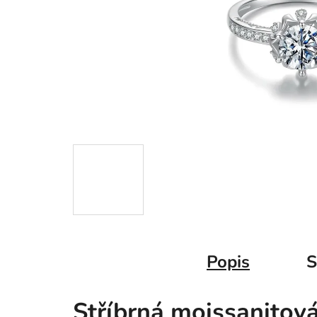
Popis
S
Stříbrná moissanitov