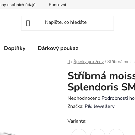
any osobních údajů
Puncovní značky
Soubory cookie
Doplňky
Dárkový poukaz
Domů
/
Šperky pro ženy
/
Stříbrná mois
Stříbrná mois
Splendoris S
Průměrné
Neohodnoceno
Podrobnosti ho
hodnocení
Značka:
P&J Jewellery
produktu
Varianta:
je
0,0