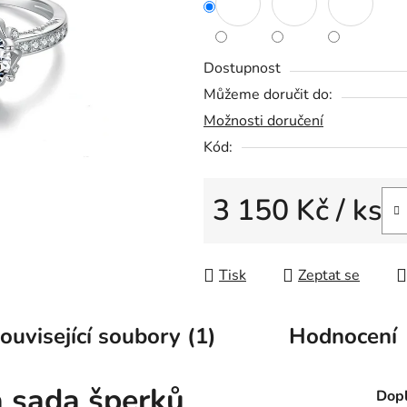
z
5
hvězdiček.
Dostupnost
Můžeme doručit do:
Možnosti doručení
Kód:
3 150 Kč
/ ks
Měrná cena:
Tisk
Zeptat se
ouvisející soubory (1)
Hodnocení
á sada šperků
Dopl