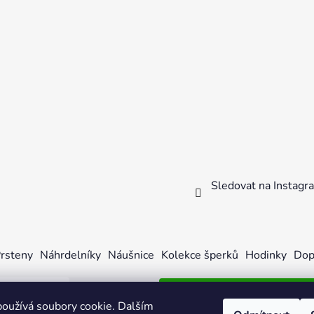
Sledovat na Instag
rsteny
Náhrdelníky
Náušnice
Kolekce šperků
Hodinky
Dop
oužívá soubory cookie. Dalším