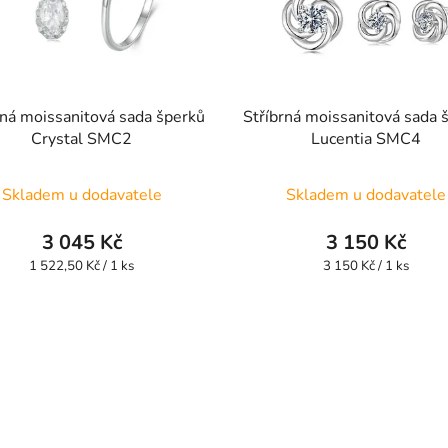
rná moissanitová sada šperků
Stříbrná moissanitová sada 
Crystal SMC2
Lucentia SMC4
Skladem u dodavatele
Skladem u dodavatele
3 045 Kč
3 150 Kč
Měrná
Měrná
1 522,50 Kč / 1 ks
3 150 Kč / 1 ks
cena:
cena: