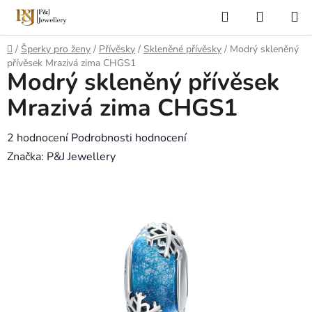
Přejít
Hledat
NÁKUP
na
KOŠÍK
obsah
Domů
/
Šperky pro ženy
/
Přívěsky
/
Skleněné přívěsky
/
Modrý skleněný
přívěsek Mrazivá zima CHGS1
Modrý skleněný přívěsek
Mrazivá zima CHGS1
Průměrné
2 hodnocení
Podrobnosti hodnocení
hodnocení
Značka:
P&J Jewellery
produktu
je
5,0
z
5
hvězdiček.