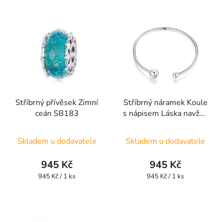
Stříbrný přívěsek Zimní
Stříbrný náramek Koule
ceán SB183
s nápisem Láska navždy
UNISBR10
Skladem u dodavatele
Skladem u dodavatele
945 Kč
945 Kč
Měrná
Měrná
945 Kč / 1 ks
945 Kč / 1 ks
cena:
cena: