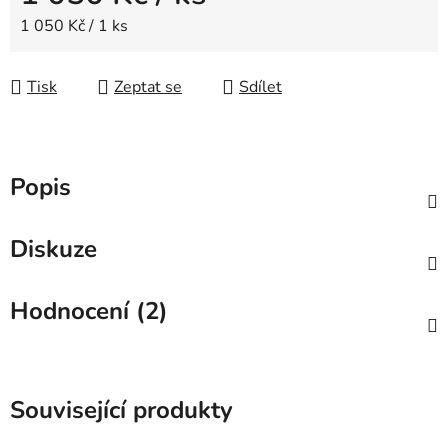
Měrná cena:
1 050 Kč / 1 ks
Tisk
Zeptat se
Sdílet
Popis
Diskuze
Hodnocení (2)
Související produkty