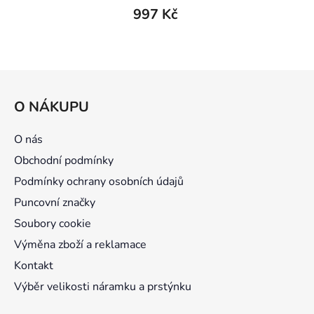
997 Kč
Z
á
O NÁKUPU
p
a
O nás
t
Obchodní podmínky
í
Podmínky ochrany osobních údajů
Puncovní značky
Soubory cookie
Výměna zboží a reklamace
Kontakt
Výběr velikosti náramku a prstýnku