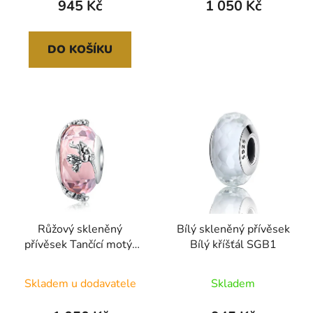
945 Kč
1 050 Kč
DO KOŠÍKU
Růžový skleněný
Bílý skleněný přívěsek
přívěsek Tančící motýl
Bílý kříšťál SGB1
SGB11
Průměrné
Skladem u dodavatele
Skladem
hodnocení
produktu