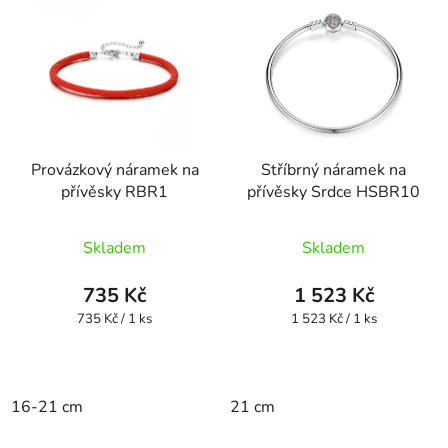
Provázkový náramek na
Stříbrný náramek na
přívěsky RBR1
přívěsky Srdce HSBR10
Skladem
Skladem
735 Kč
1 523 Kč
Měrná
Měrná
735 Kč / 1 ks
1 523 Kč / 1 ks
cena:
cena:
16-21 cm
21 cm