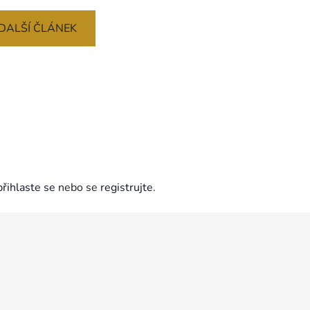
DALŠÍ ČLÁNEK
přihlaste se
nebo se
registrujte
.