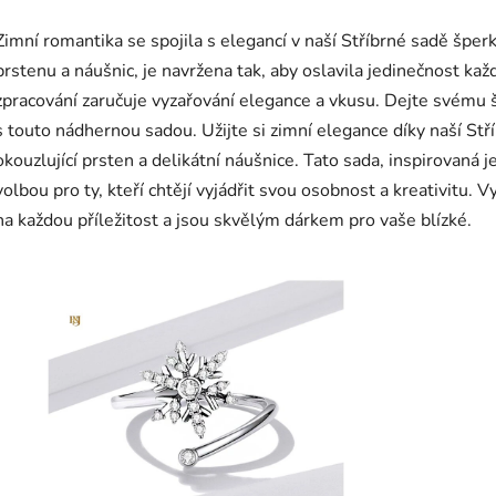
Zimní romantika se spojila s elegancí v naší Stříbrné sadě šperk
prstenu a náušnic, je navržena tak, aby oslavila jedinečnost ka
zpracování zaručuje vyzařování elegance a vkusu. Dejte svému ša
s touto nádhernou sadou.
Užijte si zimní elegance díky naší St
okouzlující prsten a delikátní náušnice. Tato sada, inspirovaná 
volbou pro ty, kteří chtějí vyjádřit svou osobnost a kreativitu. V
na každou příležitost a jsou skvělým dárkem pro vaše blízké.