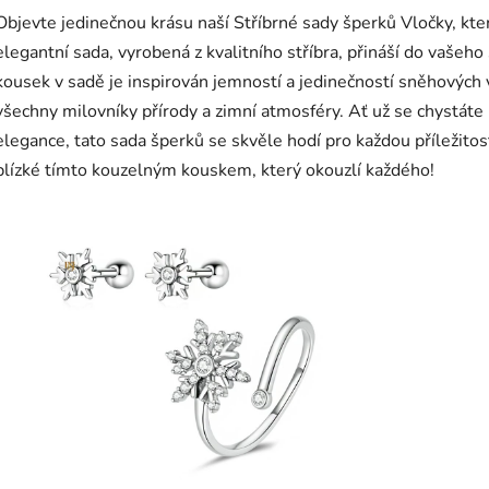
Objevte jedinečnou krásu naší Stříbrné sady šperků Vločky, kter
elegantní sada, vyrobená z kvalitního stříbra, přináší do vašeho
kousek v sadě je inspirován jemností a jedinečností sněhových v
všechny milovníky přírody a zimní atmosféry. Ať už se chystáte
elegance, tato sada šperků se skvěle hodí pro každou příležito
blízké tímto kouzelným kouskem, který okouzlí každého!