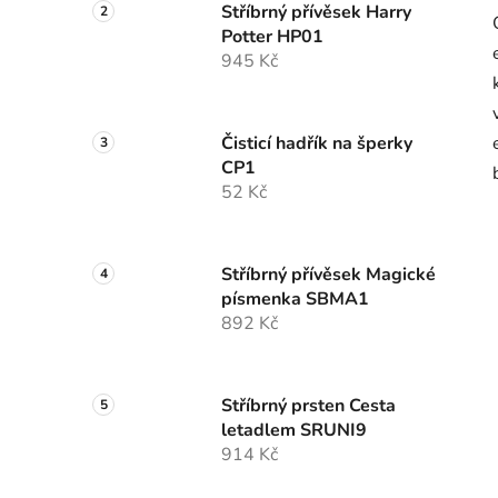
Stříbrný přívěsek Harry
p
Potter HP01
a
945 Kč
n
e
l
Čisticí hadřík na šperky
CP1
52 Kč
Stříbrný přívěsek Magické
písmenka SBMA1
892 Kč
Stříbrný prsten Cesta
letadlem SRUNI9
914 Kč