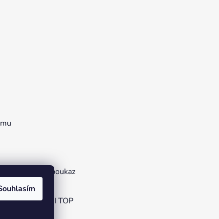
ramu
lňky
Dárkový poukaz
Souhlasím