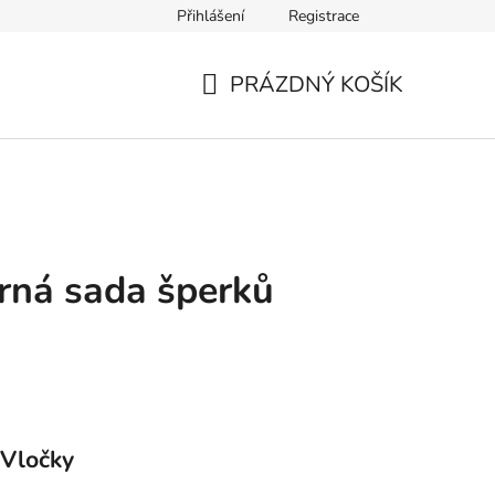
Přihlášení
Registrace
Výměna zboží a reklamace
Kontakt
Výběr velikosti náramk
PRÁZDNÝ KOŠÍK
NÁKUPNÍ
KOŠÍK
brná sada šperků
 Vločky