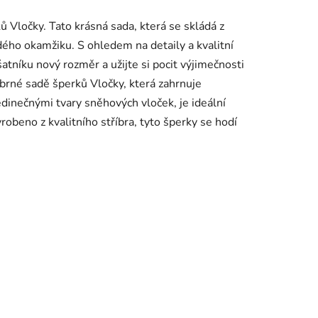
ů Vločky. Tato krásná sada, která se skládá z
ždého okamžiku. S ohledem na detaily a kvalitní
tníku nový rozměr a užijte si pocit výjimečnosti
říbrné sadě šperků Vločky, která zahrnuje
jedinečnými tvary sněhových vloček, je ideální
yrobeno z kvalitního stříbra, tyto šperky se hodí