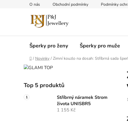
Přejít
O nás
Obchodní podmínky
Podmínky ochr
na
obsah
Šperky pro ženy
Šperky pro muže
Domů
/
Novinky
/
Zimní kouzlo na dosah: Stříbrná sada šper
P
o
s
Top 5 produktů
t
r
Stříbrný náramek Strom
a
života UNISBR5
1 155 Kč
n
n
í