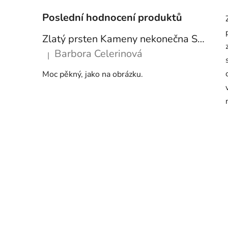
Poslední hodnocení produktů
Zlatý prsten Kameny nekonečna SBA19
Barbora Celerinová
|
Hodnocení produktu je 5 z 5 hvězdiček.
Moc pěkný, jako na obrázku.