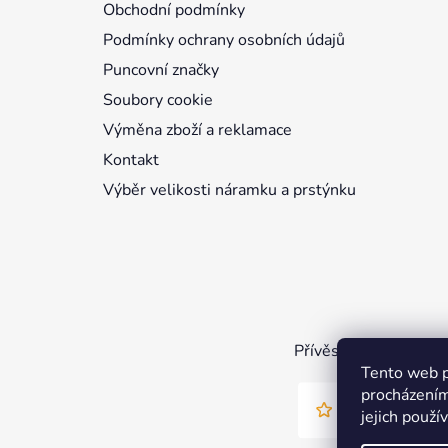
Obchodní podmínky
í
Podmínky ochrany osobních údajů
Puncovní značky
Soubory cookie
Výměna zboží a reklamace
Kontakt
Výběr velikosti náramku a prstýnku
Přívěsky
Náramky
P
Tento web p
procházením
jejich použí