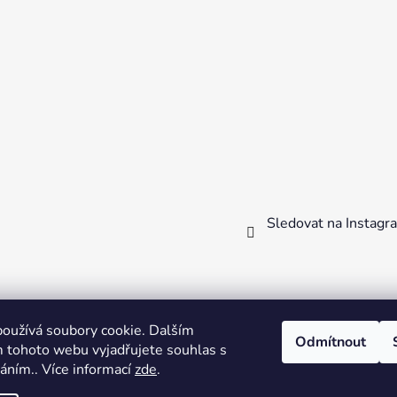
Sledovat na Instag
rsteny
Náhrdelníky
Náušnice
Kolekce šperků
Hodinky
Dop
oužívá soubory cookie. Dalším
Odmítnout
 tohoto webu vyjadřujete souhlas s
váním.. Více informací
zde
.