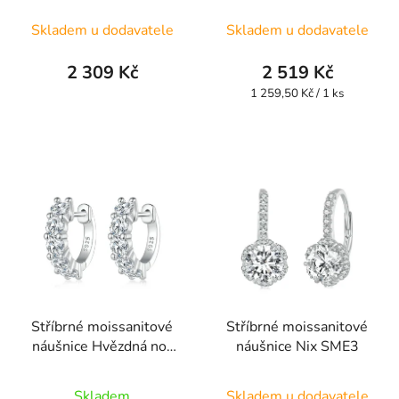
SME8
SME17
Skladem u dodavatele
Skladem u dodavatele
2 309 Kč
2 519 Kč
Měrná
1 259,50 Kč / 1 ks
cena:
Stříbrné moissanitové
Stříbrné moissanitové
náušnice Hvězdná noc
náušnice Nix SME3
SME2
Skladem
Skladem u dodavatele