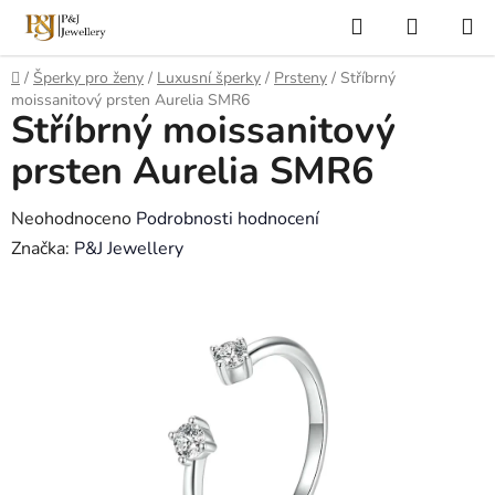
Přejít
Hledat
NÁKUP
na
KOŠÍK
obsah
Domů
/
Šperky pro ženy
/
Luxusní šperky
/
Prsteny
/
Stříbrný
moissanitový prsten Aurelia SMR6
Stříbrný moissanitový
prsten Aurelia SMR6
Průměrné
Neohodnoceno
Podrobnosti hodnocení
hodnocení
Značka:
P&J Jewellery
produktu
je
0,0
z
5
hvězdiček.