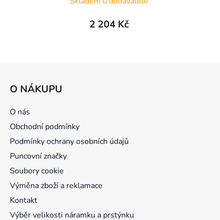
Skladem u dodavatele
2 204 Kč
Z
á
O NÁKUPU
p
a
O nás
t
Obchodní podmínky
í
Podmínky ochrany osobních údajů
Puncovní značky
Soubory cookie
Výměna zboží a reklamace
Kontakt
Výběr velikosti náramku a prstýnku