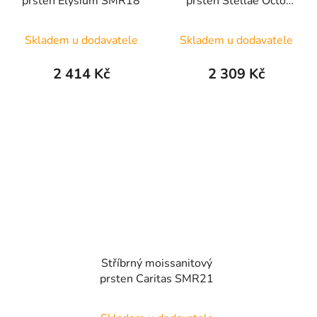
prsten Elysium SMR18
prsten Stellae Octo
SMR9
Skladem u dodavatele
Skladem u dodavatele
2 414 Kč
2 309 Kč
Stříbrný moissanitový
prsten Caritas SMR21