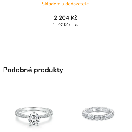
Skladem u dodavatele
2 204 Kč
Měrná
1 102 Kč / 1 ks
cena:
Podobné produkty