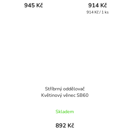
produktu
945 Kč
914 Kč
je
Měrná
914 Kč / 1 ks
cena:
5,0
z
5
hvězdiček.
Stříbrný oddělovač
Květinový věnec SB60
Skladem
892 Kč