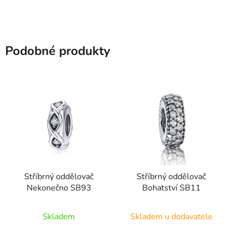
5
hvězdiček.
Podobné produkty
Stříbrný oddělovač
Stříbrný oddělovač
Nekonečno SB93
Bohatství SB11
Průměrné
Skladem
Skladem u dodavatele
hodnocení