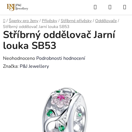
Přejít
Hledat
NÁKUP
na
KOŠÍK
obsah
Domů
/
Šperky pro ženy
/
Přívěsky
/
Stříbrné přívěsky
/
Oddělovače
/
Stříbrný oddělovač Jarní louka SB53
Stříbrný oddělovač Jarní
louka SB53
Průměrné
Neohodnoceno
Podrobnosti hodnocení
hodnocení
Značka:
P&J Jewellery
produktu
je
0,0
z
5
hvězdiček.