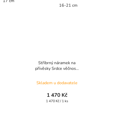
17 cm
5
16-21 cm
hvězdiček.
Stříbrný náramek na
přívěsky Srdce věčnosti
HSBR3
Průměrné
Skladem u dodavatele
hodnocení
produktu
1 470 Kč
je
Měrná
1 470 Kč / 1 ks
cena:
4,9
z