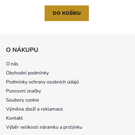
DO KOŠÍKU
Z
á
O NÁKUPU
p
a
O nás
t
Obchodní podmínky
í
Podmínky ochrany osobních údajů
Puncovní značky
Soubory cookie
Výměna zboží a reklamace
Kontakt
Výběr velikosti náramku a prstýnku