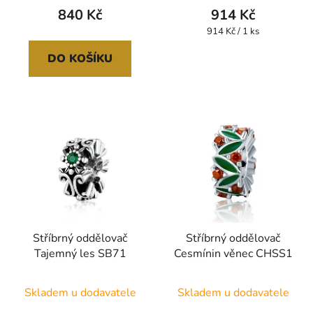
produktu
840 Kč
914 Kč
je
Měrná
914 Kč / 1 ks
cena:
5,0
DO KOŠÍKU
z
5
hvězdiček.
Stříbrný oddělovač
Stříbrný oddělovač
Tajemný les SB71
Cesmínin věnec CHSS1
Průměrné
Skladem u dodavatele
Skladem u dodavatele
hodnocení