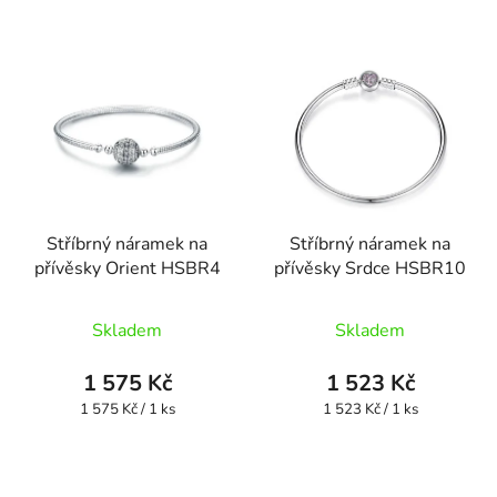
Stříbrný náramek na
Stříbrný náramek na
přívěsky Orient HSBR4
přívěsky Srdce HSBR10
Průměrné
Skladem
Skladem
hodnocení
produktu
1 575 Kč
1 523 Kč
je
Měrná
Měrná
1 575 Kč / 1 ks
1 523 Kč / 1 ks
cena:
cena:
4,5
z
5