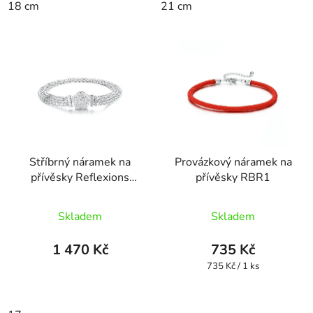
18 cm
21 cm
hvězdiček.
Stříbrný náramek na
Provázkový náramek na
přívěsky Reflexions
přívěsky RBR1
Rozkvetlá elegance
Průměrné
RFBR03
Skladem
Skladem
hodnocení
produktu
1 470 Kč
735 Kč
je
Měrná
735 Kč / 1 ks
cena:
5,0
z