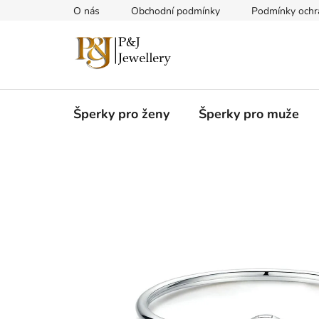
Přejít
O nás
Obchodní podmínky
Podmínky ochr
na
obsah
Šperky pro ženy
Šperky pro muže