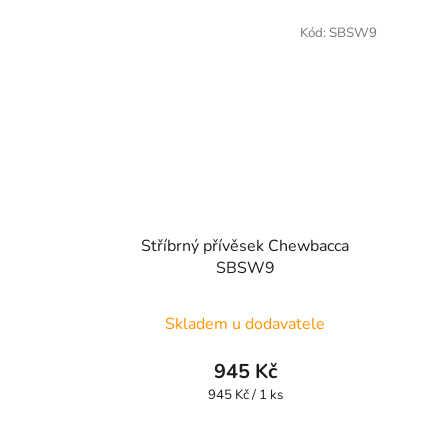
Kód:
SBSW9
Stříbrný přívěsek Chewbacca
SBSW9
Skladem u dodavatele
945 Kč
Měrná
945 Kč / 1 ks
cena: