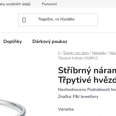
any osobních údajů
Puncovní značky
Soubory cookie
Doplňky
Dárkový poukaz
Domů
/
Šperky pro ženy
/
Náramky
/
Nár
Třpytivé hvězdy HSBR12
Stříbrný nára
Třpytivé hvě
Průměrné
Neohodnoceno
Podrobnosti ho
hodnocení
Značka:
P&J Jewellery
produktu
Varianta:
je