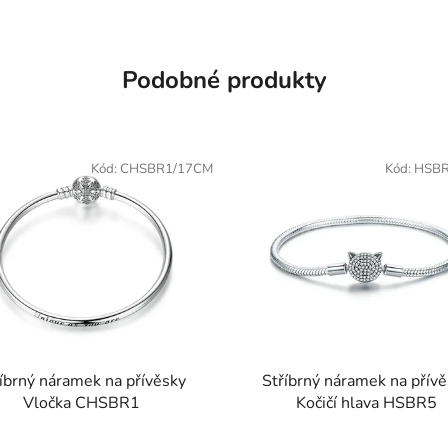
Podobné produkty
Kód:
CHSBR1/17CM
Kód:
HSBR
íbrný náramek na přívěsky
Stříbrný náramek na přív
Vločka CHSBR1
Kočičí hlava HSBR5
Průměrné