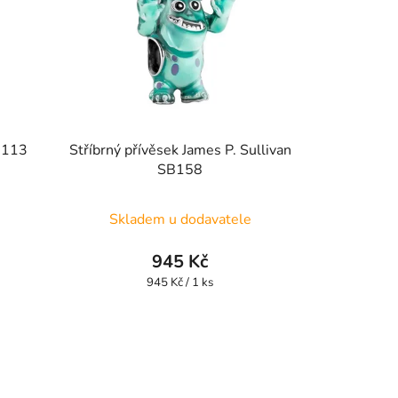
B113
Stříbrný přívěsek James P. Sullivan
SB158
Skladem u dodavatele
945 Kč
Měrná
945 Kč / 1 ks
cena: