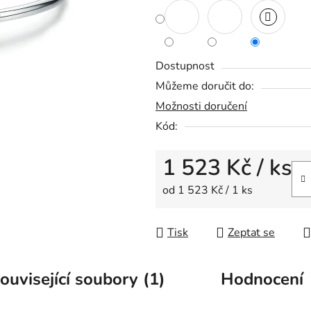
0,0
z
5
hvězdiček.
Dostupnost
Můžeme doručit do:
Možnosti doručení
Kód:
1 523 Kč
/ ks
Měrná cena:
od 1 523 Kč / 1 ks
Tisk
Zeptat se
ouvisející soubory (1)
Hodnocení