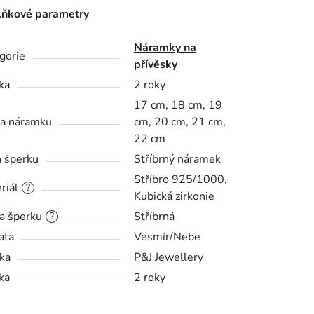
ňkové parametry
Náramky na
gorie
přívěsky
ka
2 roky
17 cm, 18 cm, 19
a náramku
cm, 20 cm, 21 cm,
22 cm
 šperku
Stříbrný náramek
Stříbro 925/1000,
riál
?
Kubická zirkonie
a šperku
Stříbrná
?
ata
Vesmír/Nebe
ka
P&J Jewellery
ka
2 roky