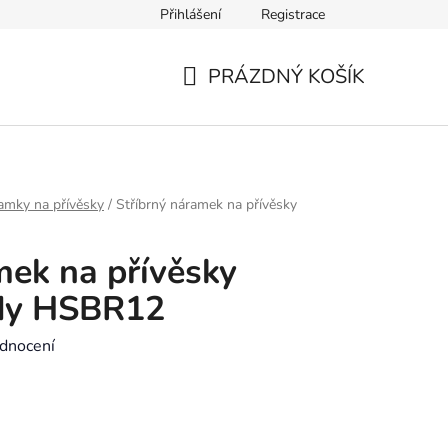
Přihlášení
Registrace
Výměna zboží a reklamace
Kontakt
Výběr velikosti náramk
PRÁZDNÝ KOŠÍK
NÁKUPNÍ
KOŠÍK
amky na přívěsky
/
Stříbrný náramek na přívěsky
mek na přívěsky
zdy HSBR12
dnocení