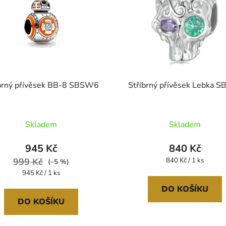
brný přívěsek BB-8 SBSW6
Stříbrný přívěsek Lebka S
Skladem
Skladem
945 Kč
840 Kč
Měrná
999 Kč
840 Kč / 1 ks
(–5 %)
cena:
Měrná
945 Kč / 1 ks
cena:
DO KOŠÍKU
DO KOŠÍKU