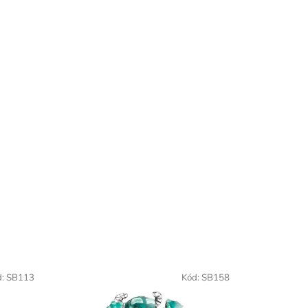
d:
SB113
Kód:
SB158