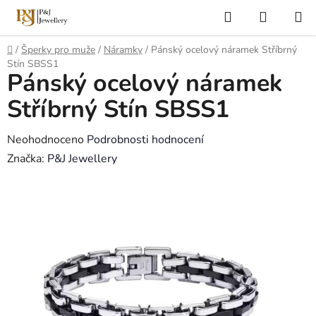
Přejít
Hledat
NÁKUP
na
KOŠÍK
obsah
Domů
/
Šperky pro muže
/
Náramky
/
Pánský ocelový náramek Stříbrný
Stín SBSS1
Pánský ocelový náramek
Stříbrný Stín SBSS1
Průměrné
Neohodnoceno
Podrobnosti hodnocení
hodnocení
Značka:
P&J Jewellery
produktu
je
0,0
z
5
hvězdiček.