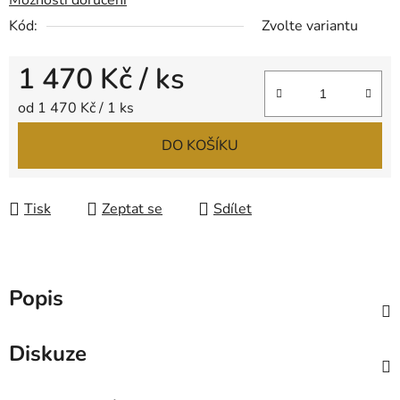
Možnosti doručení
Kód:
Zvolte variantu
1 470 Kč
/ ks
Měrná cena:
od 1 470 Kč / 1 ks
DO KOŠÍKU
Tisk
Zeptat se
Sdílet
Popis
Diskuze