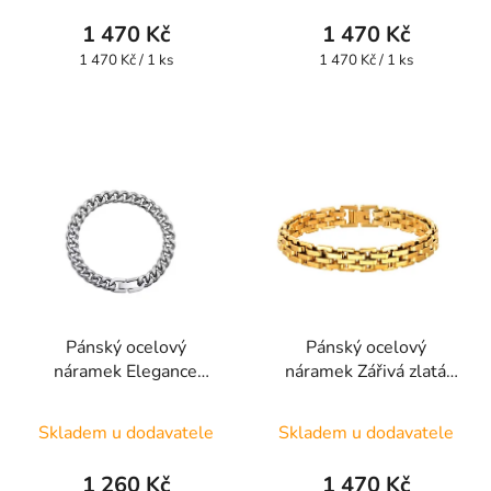
1 470 Kč
1 470 Kč
Měrná
Měrná
1 470 Kč / 1 ks
1 470 Kč / 1 ks
cena:
cena:
Pánský ocelový
Pánský ocelový
náramek Elegance
náramek Zářivá zlatá
SCHE1
GBSG1
Skladem u dodavatele
Skladem u dodavatele
1 260 Kč
1 470 Kč