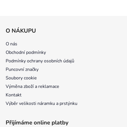
Z
á
O NÁKUPU
p
a
O nás
t
Obchodní podmínky
í
Podmínky ochrany osobních údajů
Puncovní značky
Soubory cookie
Výměna zboží a reklamace
Kontakt
Výběr velikosti náramku a prstýnku
Přijímáme online platby