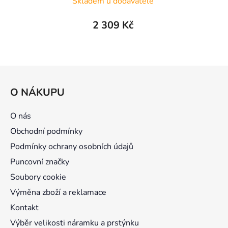
Skladem u dodavatele
2 309 Kč
Z
á
O NÁKUPU
p
a
O nás
t
Obchodní podmínky
í
Podmínky ochrany osobních údajů
Puncovní značky
Soubory cookie
Výměna zboží a reklamace
Kontakt
Výběr velikosti náramku a prstýnku