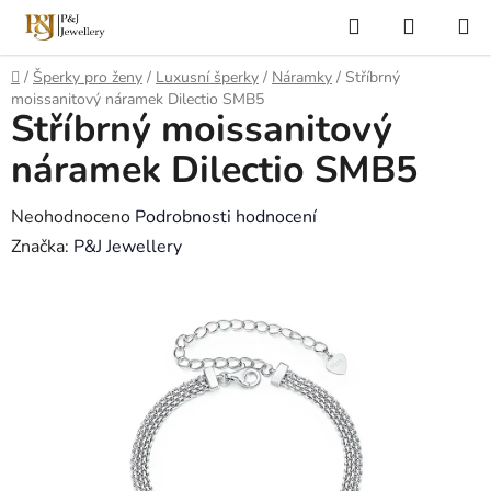
Přejít
Hledat
NÁKUP
na
KOŠÍK
obsah
Domů
/
Šperky pro ženy
/
Luxusní šperky
/
Náramky
/
Stříbrný
moissanitový náramek Dilectio SMB5
Stříbrný moissanitový
náramek Dilectio SMB5
Průměrné
Neohodnoceno
Podrobnosti hodnocení
hodnocení
Značka:
P&J Jewellery
produktu
je
0,0
z
5
hvězdiček.