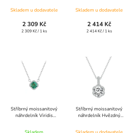
SMN6
SMN10
Skladem u dodavatele
Skladem u dodavatele
2 309 Kč
2 414 Kč
Měrná
Měrná
2 309 Kč / 1 ks
2 414 Kč / 1 ks
cena:
cena:
Stříbrný moissanitový
Stříbrný moissanitový
náhrdelník Viridis
náhrdelník Hvězdný
SMN9
lesk SMN1
Skladem
Skladem u dodavatele