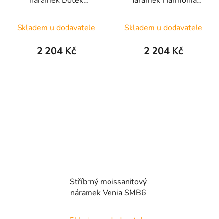
náramek Dotek
náramek Harmonia
elegance SMB1
SMB2
Skladem u dodavatele
Skladem u dodavatele
2 204 Kč
2 204 Kč
Stříbrný moissanitový
náramek Venia SMB6