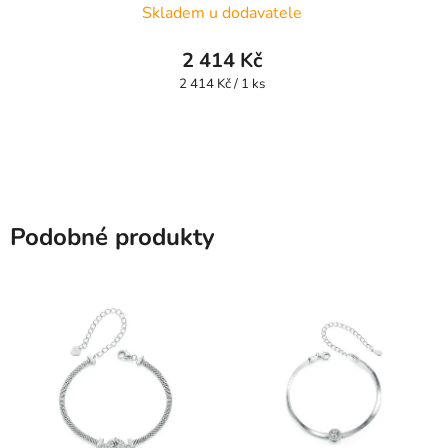
Skladem u dodavatele
2 414 Kč
Měrná
2 414 Kč / 1 ks
cena:
Podobné produkty