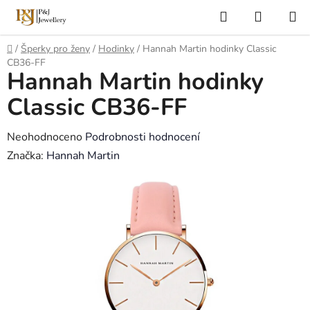
Přejít
Hledat
NÁKUP
na
KOŠÍK
obsah
Domů
/
Šperky pro ženy
/
Hodinky
/
Hannah Martin hodinky Classic
CB36-FF
Hannah Martin hodinky
Classic CB36-FF
Průměrné
Neohodnoceno
Podrobnosti hodnocení
hodnocení
Značka:
Hannah Martin
produktu
je
0,0
z
5
hvězdiček.