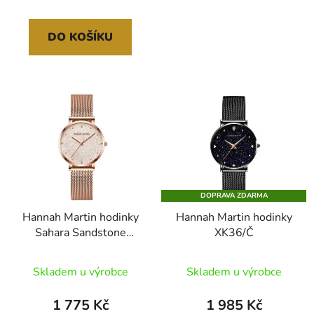
DO KOŠÍKU
DOPRAVA ZDARMA
Hannah Martin hodinky
Hannah Martin hodinky
Sahara Sandstone
XK36/Č
MS36-MJ-WFF
Průměrné
Skladem u výrobce
Skladem u výrobce
hodnocení
produktu
1 775 Kč
1 985 Kč