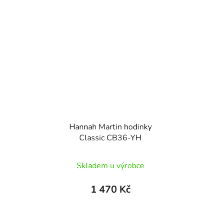
je
5,0
z
5
hvězdiček.
Hannah Martin hodinky
Classic CB36-YH
Skladem u výrobce
1 470 Kč