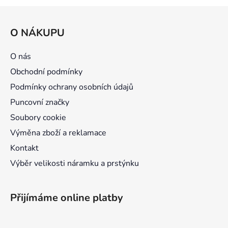
Z
á
O NÁKUPU
p
a
O nás
t
Obchodní podmínky
í
Podmínky ochrany osobních údajů
Puncovní značky
Soubory cookie
Výměna zboží a reklamace
Kontakt
Výběr velikosti náramku a prstýnku
Přijímáme online platby