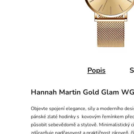
Popis
S
Hannah Martin Gold Glam W
Objevte spojení elegance, síly a moderního de
pánské zlaté hodinky s kovovým řemínkem předst
působit sebevědomě a stylově. Minimalistický ci
zdůrazňuje nadčasovost a praktičnost zároveň, 