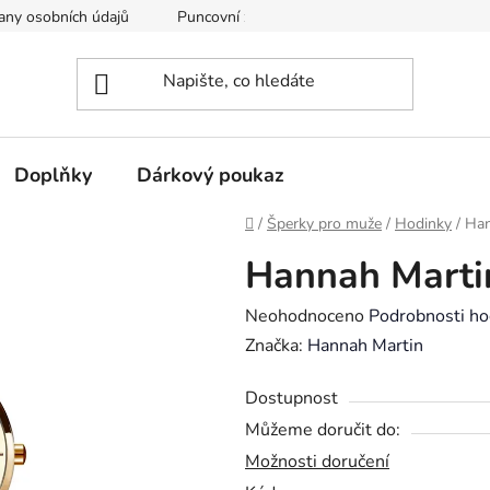
any osobních údajů
Puncovní značky
Soubory cookie
Doplňky
Dárkový poukaz
Domů
/
Šperky pro muže
/
Hodinky
/
Han
Hannah Mart
Průměrné
Neohodnoceno
Podrobnosti ho
hodnocení
Značka:
Hannah Martin
produktu
Dostupnost
je
Můžeme doručit do:
0,0
Možnosti doručení
z