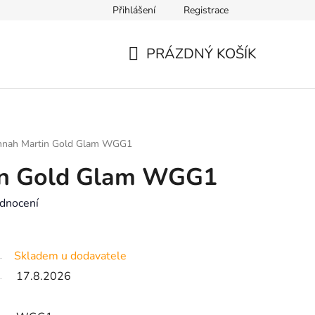
Přihlášení
Registrace
Výměna zboží a reklamace
Kontakt
Výběr velikosti náramk
PRÁZDNÝ KOŠÍK
NÁKUPNÍ
KOŠÍK
nah Martin Gold Glam WGG1
in Gold Glam WGG1
dnocení
Skladem u dodavatele
17.8.2026