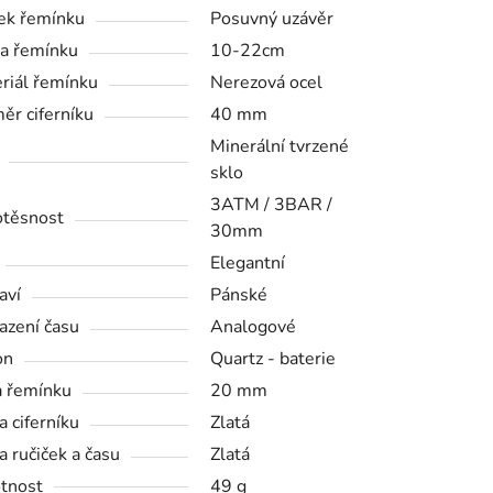
k řemínku
Posuvný uzávěr
a řemínku
10-22cm
riál řemínku
Nerezová ocel
ěr ciferníku
40 mm
Minerální tvrzené
sklo
3ATM / 3BAR /
těsnost
30mm
Elegantní
aví
Pánské
azení času
Analogové
on
Quartz - baterie
a řemínku
20 mm
a ciferníku
Zlatá
a ručiček a času
Zlatá
tnost
49 g