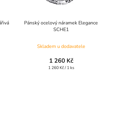
řivá
Pánský ocelový náramek Elegance
SCHE1
Skladem u dodavatele
1 260 Kč
Měrná
1 260 Kč / 1 ks
cena: