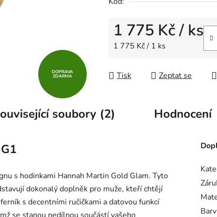
5
Kód:
hvězdiček.
1 775 Kč
/ ks
Měrná cena:
1 775 Kč / 1 ks
DOPRAVA
Tisk
Zeptat se
ZDARMA
ouvisející soubory (2)
Hodnocení
Dopl
GG1
Kate
signu s hodinkami Hannah Martin Gold Glam. Tyto
Záru
avují dokonalý doplněk pro muže, kteří chtějí
Mate
ferník s decentními ručičkami a datovou funkcí
Barv
čímž se stanou nedílnou součástí vašeho