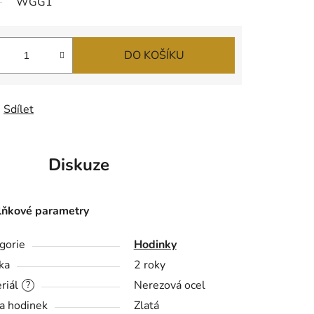
WGG1
DO KOŠÍKU
Sdílet
Diskuze
ňkové parametry
gorie
Hodinky
ka
2 roky
riál
Nerezová ocel
?
a hodinek
Zlatá