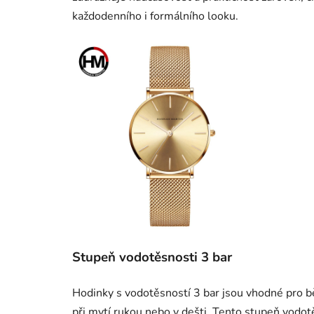
každodenního i formálního looku.
Stupeň vodotěsnosti 3 bar
Hodinky s vodotěsností 3 bar jsou vhodné pro bě
při mytí rukou nebo v dešti. Tento stupeň vodot