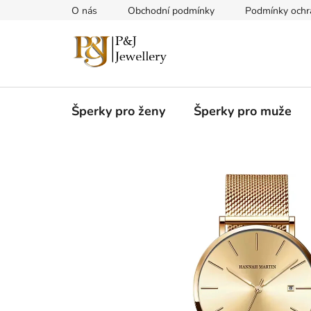
Přejít
O nás
Obchodní podmínky
Podmínky ochr
na
obsah
Šperky pro ženy
Šperky pro muže