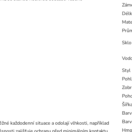
Záme
Délk
Mate
Prům
Sklo
Vodo
Styl
Pohl
Zobr
Poh
Šířk
Barv
Barv
žné každodenní situace a odolají vlhkosti, například
Hmo
ěsnosti zajišťuje ochranu před minimálním kontaktu