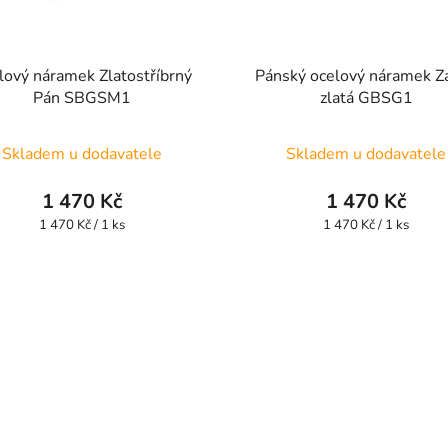
lový náramek Zlatostříbrný
Pánský ocelový náramek Zá
Pán SBGSM1
zlatá GBSG1
Skladem u dodavatele
Skladem u dodavatele
1 470 Kč
1 470 Kč
Měrná
Měrná
1 470 Kč / 1 ks
1 470 Kč / 1 ks
cena:
cena: