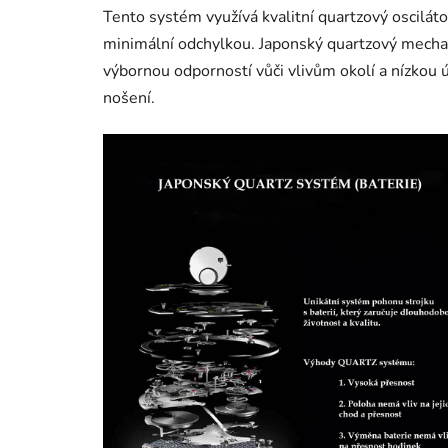
Tento systém využívá kvalitní quartzový osciláto
minimální odchylkou. Japonský quartzový mecha
výbornou odporností vůči vlivům okolí a nízkou ú
nošení.