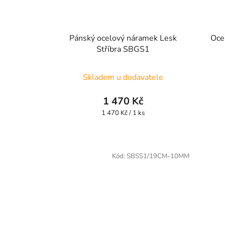
Pánský ocelový náramek Lesk
Oce
Stříbra SBGS1
Skladem u dodavatele
1 470 Kč
Měrná
1 470 Kč / 1 ks
cena:
Kód:
SBSS1/19CM-10MM