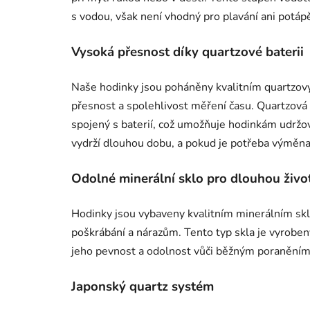
s vodou, však není vhodný pro plavání ani potápě
Vysoká přesnost díky quartzové baterii
Naše hodinky jsou poháněny kvalitním quartzový
přesnost a spolehlivost měření času. Quartzová 
spojený s baterií, což umožňuje hodinkám udržo
vydrží dlouhou dobu, a pokud je potřeba výměna,
Odolné minerální sklo pro dlouhou živo
Hodinky jsou vybaveny kvalitním minerálním skle
poškrábání a nárazům. Tento typ skla je vyroben
jeho pevnost a odolnost vůči běžným poranění
Japonský quartz systém