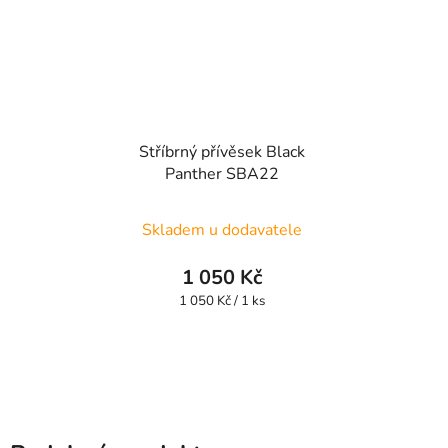
Stříbrný přívěsek Black
Panther SBA22
Skladem u dodavatele
1 050 Kč
Měrná
1 050 Kč / 1 ks
cena: