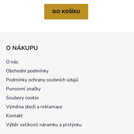
DO KOŠÍKU
Z
á
O NÁKUPU
p
a
O nás
t
Obchodní podmínky
í
Podmínky ochrany osobních údajů
Puncovní značky
Soubory cookie
Výměna zboží a reklamace
Kontakt
Výběr velikosti náramku a prstýnku