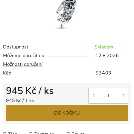
Dostupnost
Skladem
Můžeme doručit do:
12.8.2026
Možnosti doručení
Kód:
SBA03
945 Kč
/ ks
Měrná cena:
945 Kč / 1 ks
DO KOŠÍKU