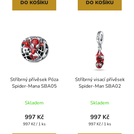
DO KOŠÍKU
DO KOŠÍKU
Stříbrný přívěsek Póza
Stříbrný visací přívěsek
Spider-Mana SBA05
Spider-Man SBA02
Skladem
Skladem
997 Kč
997 Kč
Měrná
Měrná
997 Kč / 1 ks
997 Kč / 1 ks
cena:
cena: