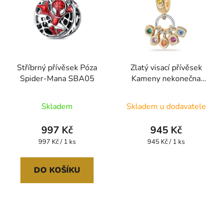
Stříbrný přívěsek Póza
Zlatý visací přívěsek
Spider-Mana SBA05
Kameny nekonečna
SBA20
Skladem
Skladem u dodavatele
997 Kč
945 Kč
Měrná
Měrná
997 Kč / 1 ks
945 Kč / 1 ks
cena:
cena:
DO KOŠÍKU