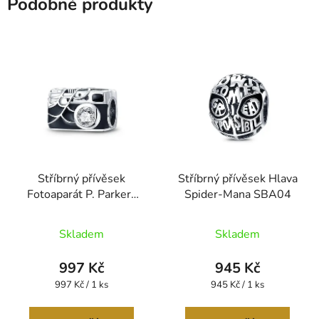
Podobné produkty
Stříbrný přívěsek
Stříbrný přívěsek Hlava
Fotoaparát P. Parkera
Spider-Mana SBA04
SBA01
Skladem
Skladem
997 Kč
945 Kč
Měrná
Měrná
997 Kč / 1 ks
945 Kč / 1 ks
cena:
cena: