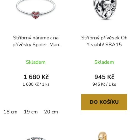
Stříbrný náramek na
Stříbrný přívěsek Oh
přívěsky Spider-Man
Yeaahh! SBA15
SBA06
Skladem
Skladem
1 680 Kč
945 Kč
Měrná
Měrná
1 680 Kč / 1 ks
945 Kč / 1 ks
cena:
cena:
DO KOŠÍKU
18 cm
19 cm
20 cm