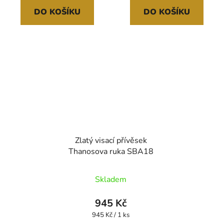
DO KOŠÍKU
DO KOŠÍKU
Zlatý visací přívěsek
Thanosova ruka SBA18
Skladem
945 Kč
Měrná
945 Kč / 1 ks
cena: