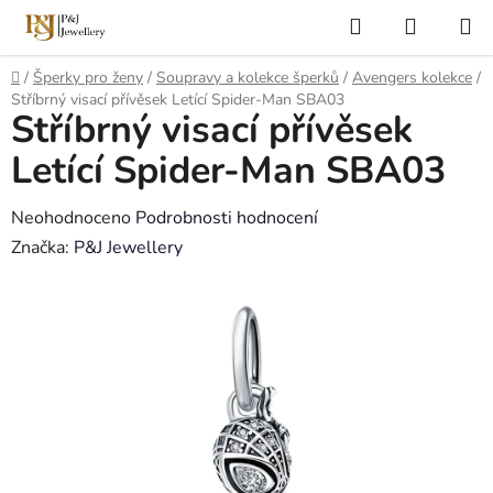
Přejít
Hledat
NÁKUP
na
KOŠÍK
obsah
Domů
/
Šperky pro ženy
/
Soupravy a kolekce šperků
/
Avengers kolekce
/
Stříbrný visací přívěsek Letící Spider-Man SBA03
Stříbrný visací přívěsek
Letící Spider-Man SBA03
Průměrné
Neohodnoceno
Podrobnosti hodnocení
hodnocení
Značka:
P&J Jewellery
produktu
je
0,0
z
5
hvězdiček.